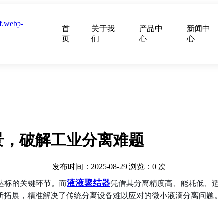
首
关于我
产品中
新闻中
页
们
心
心
景，破解工业分离难题
发布时间：2025-08-29
浏览：
0
次
液液聚结器
保达标的关键环节。而
凭借其分离精度高、能耗低、适
断拓展，精准解决了传统分离设备难以应对的微小液滴分离问题