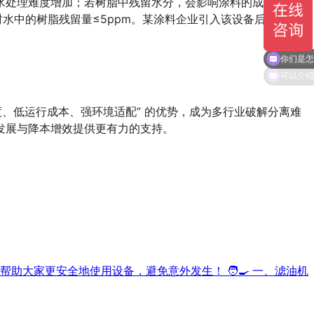
水处理难度增加；若树脂中残留水分，会影响涂料的成膜性与附
水中的树脂残留量≤5ppm。某涂料企业引入该设备后，树脂
你们是怎
、低运行成本、强环境适配” 的优势，成为多行业破解分离难
发展与降本增效提供更有力的支持。
大家更安全地使用设备，避免意外发生！ 🧑‍🍳 一、滤油机