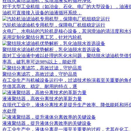
在线式聚结滤油机，实现油液实时循环净化
对于大型工业机组（如冶金、石化、电厂的大型设备），油液
油机可直接接入设备的油液循环系统，
汽轮机油滤油机专用机型，保障电厂机组稳定运行
火电厂、水电站的汽轮机是核心设备，其润滑油的清洁度和水
采用定制化聚结分离工艺，针对汽轮机
聚结脱水滤油机优势解析，乳化油脱水首选设备
面对工业油液中难以处理的乳化水问题，聚结脱水滤油机凭借
率高，破乳率可达98%以上，能处理
聚结分离滤芯，高效过滤，守护品质
在工业生产与机械设备运行中，过滤技术扮演着至关重要的角
凭借其高效、稳定、耐用的特点，逐
液液聚结器，高效分离技术的革新力量
在现代工业中，液体分离技术是提升生产效率、降低能耗和环保排放的重
水处理
液液聚结器，提升液体分离效率的关键设备
在工业生产中，液体分离是一项至关重要的过程，尤其在化工