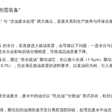
刚需装备”
 与 “含油废水处理” 两大痛点，直接关系到生产效率与环保合
50% 的水分，若直接进入炼油装置，会导致以下问题：一是水分
是水分会影响后续分馏精度，导致成品油质量下降。
通过 “亲水疏油” 聚结滤芯，先让微小水滴（1-5μm）聚结成
≤0.1%），完全满足炼油装置的进料要求。以某油田为例，引入液
油废水，废水中的油分以 “乳化油”“分散油” 形式存在，粒径多
的油滴，聚结后的油滴快速浮至分离腔顶部回收，处理后废水中油含