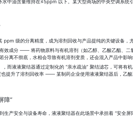
中油含量维持在≤5ppm 以下。某大型商场的中央空调系统引入
”
ppm 级的分离精度，成为溶剂回收与产品提纯的关键设备，尤其
取有效成分 —— 将药物原料与有机溶剂（如乙醇、乙酸乙酯、二
离，若分离不彻底，水相会导致有机溶剂变质，还会混入产品中影
），而液液聚结器通过定制化的 “亲水疏油” 聚结滤芯，可将有机
度也提升了溶剂回收率 —— 某制药企业使用液液聚结器后，乙酸乙
屏障”
系到生产安全与设备寿命，液液聚结器在此场景中承担着 “安全屏障