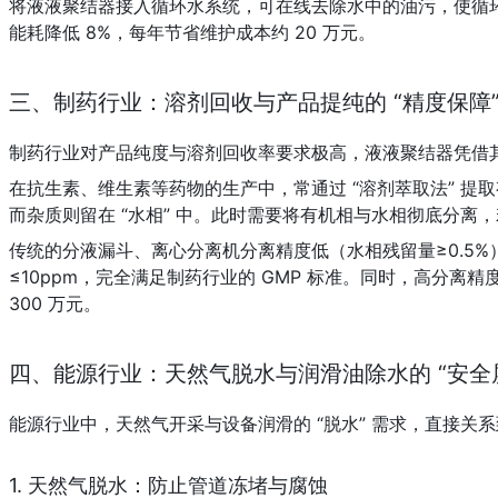
将液液聚结器接入循环水系统，可在线去除水中的油污，使循环水
能耗降低 8%，每年节省维护成本约 20 万元。
三、制药行业：溶剂回收与产品提纯的 “精度保障
制药行业对产品纯度与溶剂回收率要求极高，液液聚结器凭借其 
在抗生素、维生素等药物的生产中，常通过 “溶剂萃取法” 提
而杂质则留在 “水相” 中。此时需要将有机相与水相彻底分
传统的分液漏斗、离心分离机分离精度低（水相残留量≥0.5%
≤10ppm，完全满足制药行业的 GMP 标准。同时，高分离精
300 万元。
四、能源行业：天然气脱水与润滑油除水的 “安全
能源行业中，天然气开采与设备润滑的 “脱水” 需求，直接关
1. 天然气脱水：防止管道冻堵与腐蚀