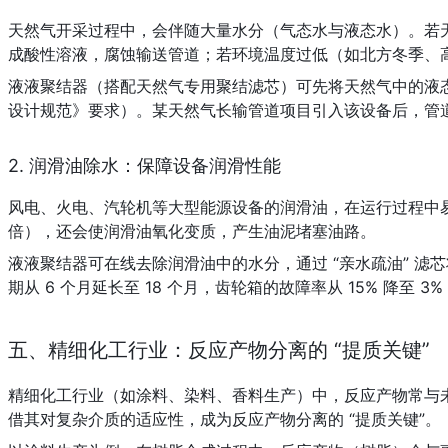
天然气开采过程中，会伴随大量水分（气态水与液态水）。若
成酸性溶液，腐蚀输送管道；若环境温度过低（如北方冬季、
液液聚结器（搭配天然气专用聚结滤芯）可先将天然气中的液态水聚
设计规范》要求）。某天然气长输管道项目引入该设备后，管道
2. 润滑油除水：保障设备润滑性能
风电、火电、汽轮机等大型能源设备的润滑油，在运行过程中易因
倍），还会使润滑油氧化变质，产生油泥堵塞油路。
液液聚结器可在线去除润滑油中的水分，通过 “亲水疏油” 滤
期从 6 个月延长至 18 个月，齿轮箱的故障率从 15% 降至 
五、精细化工行业：反应产物分离的 “提质关键”
精细化工行业（如涂料、染料、香料生产）中，反应产物常与
借其对复杂介质的适应性，成为反应产物分离的 “提质关键”。