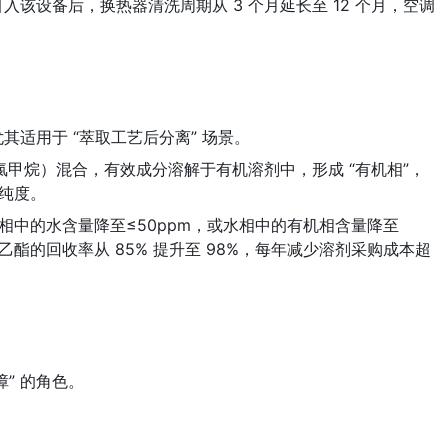
该设备后，换热器清洗周期从 3 个月延长至 12 个月，空调
适用于 “萃取工艺后分离” 场景。
氯甲烷）混合，有效成分溶解于有机溶剂中，形成 “有机相”，
响纯度。
相中的水含量降至≤50ppm，或水相中的有机相含量降至
酯的回收率从 85% 提升至 98%，每年减少溶剂采购成本超 
” 的角色。