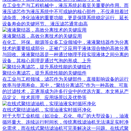
在工业生产与工程机械中，液压系统起着至关重要的作用。而
液压滤芯作为液压系统中不可或缺的核心部件，不仅承担着过
滤杂质、净化油液的重要功能，更是保障系统稳定运行、延长
设备寿命的关键环节。 液压滤芯通常由高
液液聚结器，高效分离技术的关键应用
在化工、环保、能源等众多工业领域中，液液聚结器作为分离
技术的重要组成部分，正被广泛应用于液体混合物的高效分离
与回收。液液聚结器是一种通过物理手段实现液体之间分离的
设备，其核心原理是通过气泡的形成、上升
聚结分离滤芯，提升系统性能的关键组件
在工业与工程领域，滤芯作为关键部件，直接影响设备的运行
效率与使用寿命。其中，“聚结分离滤芯”作为一种高效、可靠
的过滤技术，正逐渐成为许多行业中的优选方案。本文将从产
品定义、技术原理、应用场景以及优势等
在线式聚结滤油机，实现油液实时循环净化
对于大型工业机组（如冶金、石化、电厂的大型设备），油液
循环量大、连续运行时间长，传统离线滤油机无法满足实时净
化需求，而在线式聚结滤油机可完美解决这一问题。在线式聚