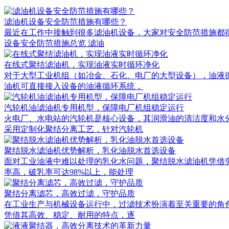
滤油机设备安全防范措施有哪些？
最近在工作中接触到很多滤油机设备，大家对安全防范措施都很关
设备安全防范措施总览 滤油
在线式聚结滤油机，实现油液实时循环净化
对于大型工业机组（如冶金、石化、电厂的大型设备），油液
油机可直接接入设备的油液循环系统，
汽轮机油滤油机专用机型，保障电厂机组稳定运行
火电厂、水电站的汽轮机是核心设备，其润滑油的清洁度和水
采用定制化聚结分离工艺，针对汽轮机
聚结脱水滤油机优势解析，乳化油脱水首选设备
面对工业油液中难以处理的乳化水问题，聚结脱水滤油机凭借
率高，破乳率可达98%以上，能处理
聚结分离滤芯，高效过滤，守护品质
在工业生产与机械设备运行中，过滤技术扮演着至关重要的角
凭借其高效、稳定、耐用的特点，逐