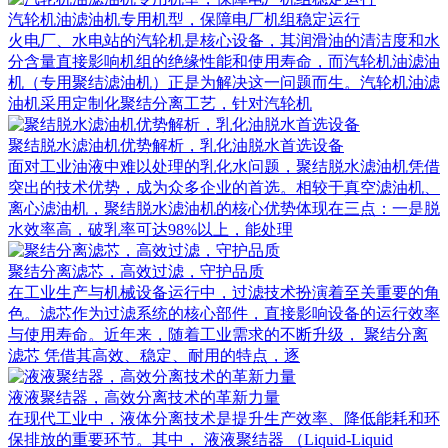
汽轮机油滤油机专用机型，保障电厂机组稳定运行
火电厂、水电站的汽轮机是核心设备，其润滑油的清洁度和水
分含量直接影响机组的绝缘性能和使用寿命，而汽轮机油滤油
机（专用聚结滤油机）正是为解决这一问题而生。汽轮机油滤
油机采用定制化聚结分离工艺，针对汽轮机
聚结脱水滤油机优势解析，乳化油脱水首选设备
面对工业油液中难以处理的乳化水问题，聚结脱水滤油机凭借
突出的技术优势，成为众多企业的首选。相较于真空滤油机、
离心滤油机，聚结脱水滤油机的核心优势体现在三点：一是脱
水效率高，破乳率可达98%以上，能处理
聚结分离滤芯，高效过滤，守护品质
在工业生产与机械设备运行中，过滤技术扮演着至关重要的角
色。滤芯作为过滤系统的核心部件，直接影响设备的运行效率
与使用寿命。近年来，随着工业需求的不断升级， 聚结分离
滤芯 凭借其高效、稳定、耐用的特点，逐
液液聚结器，高效分离技术的革新力量
在现代工业中，液体分离技术是提升生产效率、降低能耗和环
保排放的重要环节。其中， 液液聚结器 （Liquid-Liquid