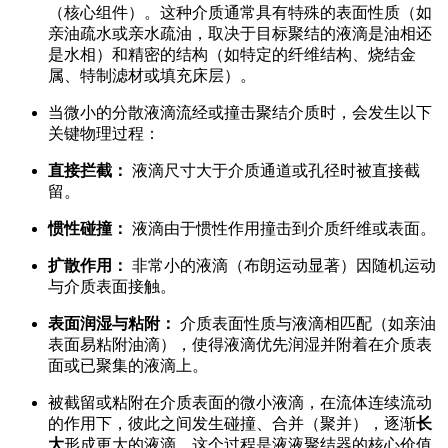
（核心组件）。这种介质通常具有特殊的表面性质（如
亲油疏水或亲水疏油，取决于目标聚结的液滴是油相还
是水相）和精密的结构（如特定的纤维结构、烧结金
属、特制滤材或填充床层）。
当微小的分散液滴流经或撞击聚结介质时，会发生以下
关键物理过程：
直接拦截：
液滴尺寸大于介质通道或孔径时被直接截
留。
惯性碰撞：
液滴由于惯性作用撞击到介质纤维或表面。
扩散作用：
非常小的液滴（布朗运动显著）因随机运动
与介质表面接触。
表面润湿与粘附：
介质表面性质与液滴相匹配（如亲油
表面易粘附油滴），使得液滴优先润湿并附着在介质表
面或已聚集的液滴上。
被截留或粘附在介质表面的微小液滴，在流体连续流动
的作用下，彼此之间发生碰撞、合并（聚并），逐渐
长
大
形成更大的液滴。这个过程是液液聚结器的核心价值