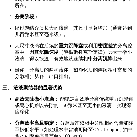
所在。
分离阶段：
经过聚结介质长大的液滴，其尺寸显著增加（通常达到
几百微米甚至毫米级）。
大尺寸液滴在后续的
重力沉降室
或利用
密度差
的分离腔
室中，因其
沉降速度
（遵循斯托克斯定律）远大于微小
液滴，得以快速、有效地从连续相中
分离沉降
出来。
最终，分离后的两种液体（如净化后的连续相和富集的
分散相）从各自出口排出。
三、 液液聚结器的显著优势
高效去除微小液滴：
能稳定高效地分离传统重力沉降罐
或离心机难以去除的1-50微米甚至更小的液滴，实现深
度净化。
分离效率高且稳定：
分离后连续相中分散相的含量能降
至极低水平（如处理水中含油可降至< 5 - 15 ppm，油中
含水可降至痕量甚至< 100 ppm）。