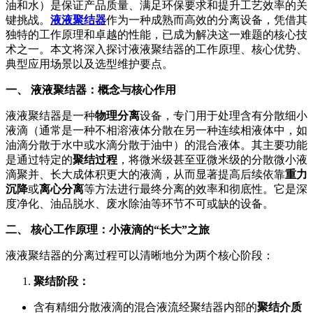
油和水）是保证产品质量、满足环保要求和提升工艺效率的关
键挑战。
液液聚结器
作为一种成熟而高效的分离设备，凭借其
独特的工作原理和卓越的性能，已成为解决这一难题的核心技
术之一。本文将深入探讨液液聚结器的工作原理、核心优势、
典型应用场景以及选型维护要点。
一、 液液聚结器：概念与核心作用
液液聚结器是一种
物理分离
设备，专门用于处理含有分散细小
液滴（通常是一种不相溶液体分散在另一种连续相液体中，如
油滴分散于水中或水滴分散于油中）的混合液体。其主要功能
是通过特定的
聚结过程
，将微米级甚至亚微米级的分散微小液
滴聚并、长大成体积更大的液滴，从而显著提高后续依靠
重力
沉降
或
离心分离
等方法进行最终分离的效率和彻底性。它是深
度净化、油品脱水、废水除油等环节不可或缺的设备。
二、 核心工作原理：小液滴的“长大”之旅
液液聚结器的分离过程可以清晰地分为两个核心阶段：
聚结阶段：
含有精细分散液滴的混合液流经聚结器内部的
聚结介质