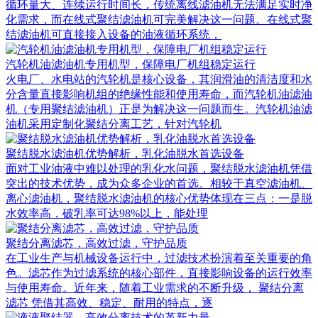
循环量大、连续运行时间长，传统离线滤油机无法满足实时净
化需求，而在线式聚结滤油机可完美解决这一问题。在线式聚
结滤油机可直接接入设备的油液循环系统，
汽轮机油滤油机专用机型，保障电厂机组稳定运行
火电厂、水电站的汽轮机是核心设备，其润滑油的清洁度和水
分含量直接影响机组的绝缘性能和使用寿命，而汽轮机油滤油
机（专用聚结滤油机）正是为解决这一问题而生。汽轮机油滤
油机采用定制化聚结分离工艺，针对汽轮机
聚结脱水滤油机优势解析，乳化油脱水首选设备
面对工业油液中难以处理的乳化水问题，聚结脱水滤油机凭借
突出的技术优势，成为众多企业的首选。相较于真空滤油机、
离心滤油机，聚结脱水滤油机的核心优势体现在三点：一是脱
水效率高，破乳率可达98%以上，能处理
聚结分离滤芯，高效过滤，守护品质
在工业生产与机械设备运行中，过滤技术扮演着至关重要的角
色。滤芯作为过滤系统的核心部件，直接影响设备的运行效率
与使用寿命。近年来，随着工业需求的不断升级， 聚结分离
滤芯 凭借其高效、稳定、耐用的特点，逐