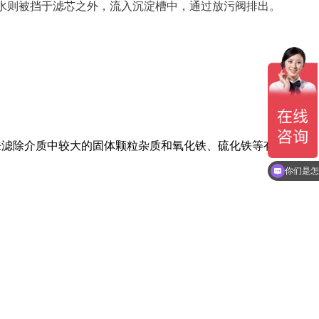
水则被挡于滤芯之外，流入沉淀槽中，通过放污阀排出。
来滤除介质中较大的固体颗粒杂质和氧化铁、硫化铁等有害物
你们是怎