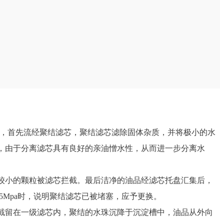
，首先流经聚结滤芯，聚结滤芯滤除固体杂质，并将极小的水
，由于分离滤芯具有良好的亲油憎水性，从而进一步分离水
较小的颗粒被滤芯拦截。最后洁净的油品经滤芯托盘汇集后，
5Mpa时，说明聚结滤芯已被堵塞，应予更换。
截留在一级滤芯内，聚结的水珠沉降于沉淀槽中，油品从外向