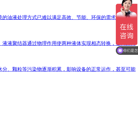
统的油液处理方式已难以满足高效、节能、环保的需求。因此，
。液液聚结器通过物理作用使两种液体实现相态转换，提高分离
你们是怎
水分、颗粒等污染物逐渐积累，影响设备的正常运作，甚至可能