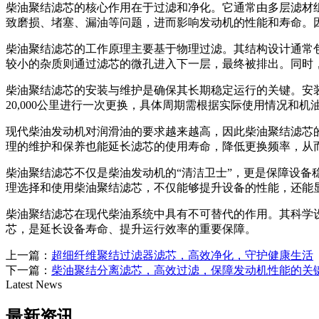
柴油聚结滤芯的核心作用在于过滤和净化。它通常由多层滤材
致磨损、堵塞、漏油等问题，进而影响发动机的性能和寿命。
柴油聚结滤芯的工作原理主要基于物理过滤。其结构设计通常
较小的杂质则通过滤芯的微孔进入下一层，最终被排出。同时
柴油聚结滤芯的安装与维护是确保其长期稳定运行的关键。安装
20,000公里进行一次更换，具体周期需根据实际使用情况
现代柴油发动机对润滑油的要求越来越高，因此柴油聚结滤芯
理的维护和保养也能延长滤芯的使用寿命，降低更换频率，从
柴油聚结滤芯不仅是柴油发动机的“清洁卫士”，更是保障设
理选择和使用柴油聚结滤芯，不仅能够提升设备的性能，还能
柴油聚结滤芯在现代柴油系统中具有不可替代的作用。其科学
芯，是延长设备寿命、提升运行效率的重要保障。
上一篇：
超细纤维聚结过滤器滤芯，高效净化，守护健康生活
下一篇：
柴油聚结分离滤芯，高效过滤，保障发动机性能的关
Latest News
最新资讯