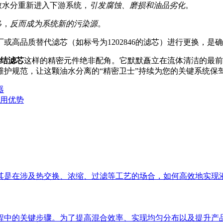
致水分重新进入下游系统，
引发腐蚀、磨损和油品劣化
。
移，
反而成为系统新的污染源
。
厂或高品质替代滤芯（如标号为1202846的滤芯）进行更换，
6聚结滤芯
这样的精密元件绝非配角。它默默矗立在流体清洁的最前
护规范，让这颗油水分离的“精密卫士”持续为您的关键系统保
器
应用优势
其是在涉及热交换、浓缩、过滤等工艺的场合，如何高效地实现
步骤。为了提高混合效率、实现均匀分布以及提升产品质量， 液液聚结器