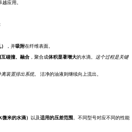
卓越应用。
：
乳）
，并
吸附
在纤维表面。
相互碰撞、融合
，聚合成
体积显著增大
的水滴。
这个过程是关键
分离装置排出系统。
洁净的油液则继续向上流出。
X微米的水滴）
以及
适用的压差范围
。不同型号对应不同的性能