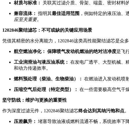
材质与标准：
关联其过滤介质、骨架、端盖、密封材料的构
兼容流体：
指明其
最佳适用范围
，例如特定的液压油、
应至关重要。
1202846聚结滤芯：不可或缺的关键应用场景
凭借其精密的水分离能力，1202846这类高性能聚结滤芯是众
航空燃油净化：
保障喷气发动机燃油的绝对洁净度
是飞
工业润滑油与液压油系统：
在发电厂透平、大型机械、
和动力传递效率。
燃料预处理（柴油、生物柴油）：
在燃油进入发动机喷
压缩空气后处理（特定类型）：
在一些需要极高空气干
坚守防线：维护与更换的重要性
作为深度过滤元件，1202846聚结滤芯
终会达到其纳污饱和点
。
压差飙升：
堵塞导致油液或燃料流通不畅，系统效率下