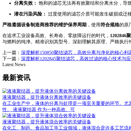
分离失效：
饱和的滤芯无法再有效聚结和分离水分，导
潜在污染风险：
过度使用的滤芯介质可能发生破损或迁
严格遵循设备制造商推荐的维护保养周期
，使用
符合规格
的原
在追求工业设备高效、长寿命、零故障运行的时代，
120284
与燃料的纯净。精准识别其型号、深刻理解其原理、严格执行维
上一篇：
深度解析150850聚结滤芯，高效分离与净化的核心利
下一篇：
深度解析1202845聚结滤芯，高效过滤的核心技术与
Latest News
最新资讯
液液聚结器，提升液体分离效率的关键设备
在工业生产中，液体的分离与处理是一项至关重要的环节。尤
性。 液液聚结器 作为一种高效、可
液液聚结器，提升液体混合效率的关键设备
在化工、制药、食品加工等工业领域，液体混合是许多工艺流程中的关键