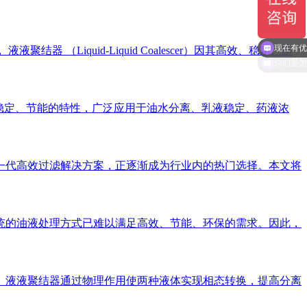
iquid-Liquid Coalescer）因其高效、稳定、适
现在有优
稳定、节能的特性，广泛应用于油水分离、乳液稳定、药液浓
一代高效过滤解决方案，正逐渐成为行业内的热门选择。本文将
统的油液处理方式已难以满足高效、节能、环保的需求。因此，
。液液聚结器通过物理作用使两种液体实现相态转换，提高分离