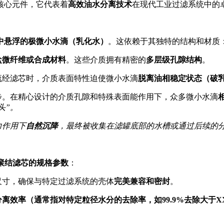
核心元件，它代表着
高效油水分离技术
在现代工业过滤系统中的
中悬浮的极微小水滴（乳化水）
。这依赖于其独特的结构和材质
盐微纤维或合成材料
。这些介质拥有精密的
多层级孔隙结构
。
流经滤芯时，介质表面特性迫使微小水滴
脱离油相稳定状态（破
步。在精心设计的介质孔隙和特殊表面能作用下，众多微小水滴
头”。
力作用下
自然沉降
，最终被收集在滤罐底部的水槽或通过后续的
聚结滤芯的规格参数
：
尺寸，确保与特定过滤系统的壳体
完美兼容和密封
。
离效率（通常指对特定粒径水分的去除率，如99.9%去除大于X