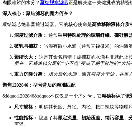
肉眼难辨的水分？
聚结脱水滤芯
正是解决这一关键挑战的精密
深入核心：聚结滤芯的魔力何在？
聚结滤芯绝非普通过滤器。它的核心使命是
高效移除液体介质
深度过滤介质：
通常采用
特殊处理的玻璃纤维、硼硅酸
破乳与捕获：
当混有微小水滴（通常直径微米）的油液
聚结长大：
这是其命名精髓！被捕获的水滴并非就此止
所在，它将难以分离的“小不点”变成了易于处理的“大块
重力沉降分离：
增大后的水滴，因其密度大于油，在重
聚焦1202846：型号背后的精准匹配
&ldquo;1202846&rdquo;不仅仅是一个序列号，它
精确标识了该
尺寸规格：
明确其长度、外径、内径、接口螺纹等物理
性能指标：
隐含了其
额定流量、初始压差、纳污容量、分
需求。