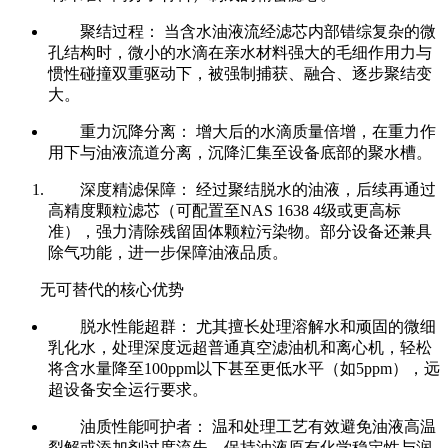
聚结过程： 当含水油液流经滤芯内部错综复杂的微
孔结构时，微小的水滴在亲水材料强大的毛细作用力与
惯性碰撞双重驱动下，被强制捕获、融合、逐步聚结变
大。
重力沉降分离： 增大后的水滴质量倍增，在重力作
用下与油液流道分离，沉降汇集至设备底部的聚水槽。
深度精滤保障： 经过聚结脱水的油液，后续再通过
高精度颗粒滤芯（可配置至NAS 1638 4级或更高标
准），强力清除残留固体颗粒污染物。部分设备还兼具
除气功能，进一步保障油液品质。
无可替代的核心优势
脱水性能超群： 尤其擅长处理溶解水和顽固的微细
乳化水，处理深度远超普通真空滤油机和离心机，轻松
将含水量降至100ppm以下甚至更低水平（如5ppm），远
超设备安全运行要求。
油质性能呵护者： 温和处理工艺有效避免油液高温
裂解或添加剂过度流失，保持油液原有化学稳定性与润