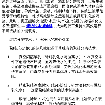
系列连锁反应：乳化、氧化加速、添加剂分解失效、设备生锈
腐蚀，甚至油膜破裂造成严重磨损；而溶解或游离气体则会降
低油液刚度，导致气蚀、震动、控制精度下降。传统过滤手段
受限于物理特性，难以高效清除这些溶解态或微细乳化的污
染。此时，真正能解决油液“水患”与“气蚀”难题的尖端净化技
术应运而生 —
聚结脱水滤油机
，成为现代工业持久高效运行
不可或缺的关键装备。
聚结分离技术：油液净化的核心引擎
聚结式滤油机的超凡效能源于其独有的聚结分离技术。
真空闪蒸破乳（针对乳化水与游离水）： 在真空条
件下创造低压环境，显著降低水的沸点。油液经特殊设
计的扩散装置形成大面积薄膜，受热后乳化水与游离水
快速蒸发，由真空泵强力抽离体系，实现水分高效清
除。
精密聚结深度脱水（核心阶段，针对溶解水与微细
乳化水）： 这是聚结滤油机的技术制高点：
聚结过滤层： 核心元件采用特殊材质（如亲水性玻
璃纤维、高分子材料）制成的精密滤芯。