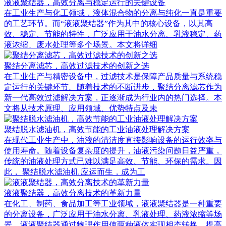
液液聚结器，高效分离与稳定运行的关键设备
在工业生产与化工领域，液体混合物的分离与纯化一直是重要
的工艺环节。而“液液聚结器”作为其中的核心设备，以其高
效、稳定、节能的特性，广泛应用于油水分离、乳液稳定、药
液浓缩、废水处理等多个场景。本文将详细
聚结分离滤芯，高效过滤技术的创新之选
在工业生产与精密设备中，过滤技术是保障产品质量与系统稳
定运行的关键环节。随着技术的不断进步，聚结分离滤芯作为
新一代高效过滤解决方案，正逐渐成为行业内的热门选择。本
文将从技术原理、应用领域、优势特点及未
聚结脱水滤油机，高效节能的工业油液处理解决方案
在现代工业生产中，油液的清洁度直接影响设备的运行效率与
使用寿命。随着设备复杂度的提升，油液污染问题日益严重，
传统的油液处理方式已难以满足高效、节能、环保的需求。因
此， 聚结脱水滤油机 应运而生，成为工
液液聚结器，高效分离技术的革新力量
在化工、制药、食品加工等工业领域，液液聚结器是一种重要
的分离设备，广泛应用于油水分离、乳液处理、药液浓缩等场
景。液液聚结器通过物理作用使两种液体实现相态转换，提高