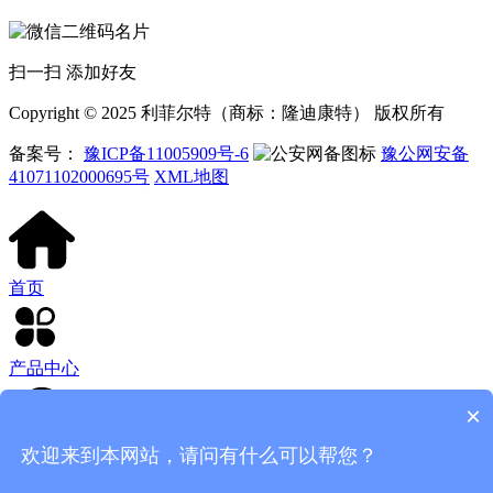
扫一扫 添加好友
Copyright © 2025 利菲尔特（商标：隆迪康特） 版权所有
备案号：
豫ICP备11005909号-6
豫公网安备
41071102000695号
XML地图
首页
产品中心
×
欢迎来到本网站，请问有什么可以帮您？
客服电话