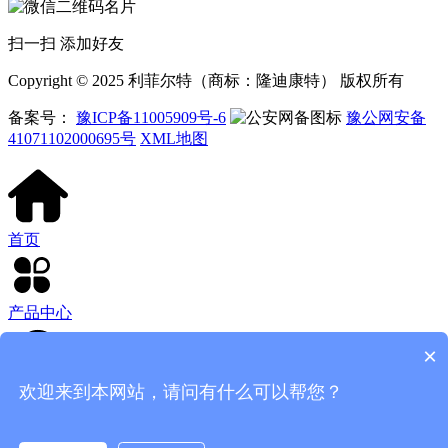
扫一扫 添加好友
Copyright © 2025 利菲尔特（商标：隆迪康特） 版权所有
备案号：
豫ICP备11005909号-6
豫公网安备
41071102000695号
XML地图
首页
产品中心
×
欢迎来到本网站，请问有什么可以帮您？
客服电话