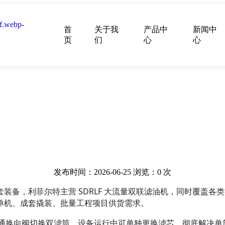
首
关于我
产品中
新闻中
页
们
心
心
发布时间：2026-06-25
浏览：
0
次
装备，利菲尔特主营 SDRLF 大流量双联滤油机，同时覆盖
单机、成套撬装、批量工程项目供货需求。
位六通换向阀切换双滤筒，设备运行中可单独更换滤芯，彻底解决