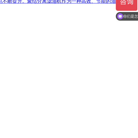
也不断提升。聚结分离滤油机作为一种高效、节能的油液净化设
你们是怎