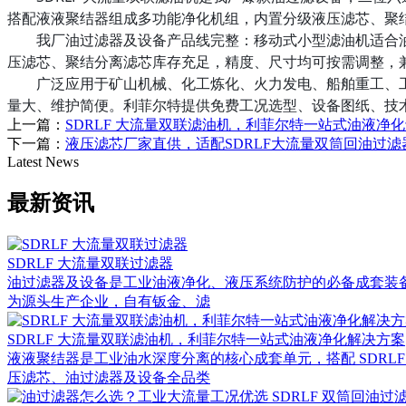
搭配液液聚结器组成多功能净化机组，内置分级液压滤芯、聚
我厂油过滤器及设备产品线完整：移动式小型滤油机适合油
压滤芯、聚结分离滤芯库存充足，精度、尺寸均可按需调整，
广泛应用于矿山机械、化工炼化、火力发电、船舶重工、工
量大、维护简便。利菲尔特提供免费工况选型、设备图纸、技
上一篇：
SDRLF 大流量双联滤油机，利菲尔特一站式油液净
下一篇：
液压滤芯厂家直供，适配SDRLF大流量双筒回油过
Latest News
最新资讯
SDRLF 大流量双联过滤器
油过滤器及设备是工业油液净化、液压系统防护的必备成套装备
为源头生产企业，自有钣金、滤
SDRLF 大流量双联滤油机，利菲尔特一站式油液净化解决方案
液液聚结器是工业油水深度分离的核心成套单元，搭配 SDR
压滤芯、油过滤器及设备全品类