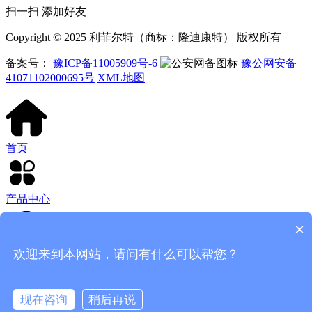
扫一扫 添加好友
Copyright © 2025 利菲尔特（商标：隆迪康特） 版权所有
备案号：
豫ICP备11005909号-6
豫公网安备
41071102000695号
XML地图
首页
产品中心
×
欢迎来到本网站，请问有什么可以帮您？
客服电话
现在咨询
稍后再说