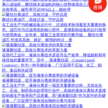
离心滤油机，聚结脱水滤油机的核心优势体现在三点：一是脱
水效率高，破乳率可达98%以上，能处理
聚结分离滤芯，高效过滤，守护品质
在工业生产与机械设备运行中，过滤技术扮演着至关重要的角
色。滤芯作为过滤系统的核心部件，直接影响设备的运行效率
与使用寿命。近年来，随着工业需求的不断升级， 聚结分离
滤芯 凭借其高效、稳定、耐用的特点，逐
液液聚结器，高效分离技术的革新力量
在现代工业中，液体分离技术是提升生产效率、降低能耗和环
保排放的重要环节。其中， 液液聚结器 （Liquid-Liquid
Coalescer）作为一种关键设备，广泛应用于石油、化工、制
药、食品和水处理
液液聚结器，提升液体分离效率的关键设备
在工业生产中，液体分离是一项至关重要的过程，尤其在化
工、石油、制药和水处理等行业中，高效的液体分离技术直接
影响着生产效率和产品质量。而“液液聚结器”作为其中的关键
设备，广泛应用于液体混合物的分离与浓缩