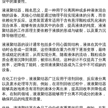
业中的重要性。
液液聚结器，顾名思义，是一种用于分离两种或多种液体混合
物的设备。其核心功能是通过物理手段实现液体的分离，而非
依赖化学反应。这类装置通常适用于含有悬浮颗粒或乳化液的
混合体系，能够有效去除其中的杂质，提高液体的纯度。液液
聚结器的工作原理主要依赖于液膜的形成与破裂，以及重力沉
降等物理过程。
液液聚结器的设计通常包括多个同心圆筒结构，液体在其中流
动时会形成一层薄膜。这些薄膜在重力作用下逐渐变厚，最终
形成稳定的液层，从而实现分离。随着液体的流动，颗粒或杂
质会逐渐沉降到底部，被排出系统。这种设计不仅提高了分离
效率，还降低了能耗，使得液液聚结器成为工业中不可或缺的
设备。
在化工行业中，液液聚结器广泛应用于溶剂回收、反应液分离
以及废水处理等方面。例如，在溶剂回收过程中，液液聚结器
能够高效地将含有溶剂的液体分离出来，提高回收率并降低成
本。在制药领域，液液聚结器能够用于分离不同成分的液体，
确保药品的纯度和质量。
此外，液液聚结器在食品工业中也有重要的应用。例如，在乳