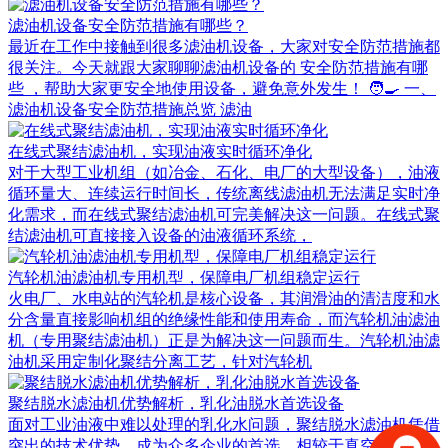
滤油机设备安全防范措施有哪些？
最近在工作中接触到很多滤油机设备，大家对安全防范措施都
很关注。今天就跟大家聊聊滤油机设备的 安全防范措施有哪
些 ，帮助大家更安全地使用设备，避免意外发生！ 🧑‍🍳 一、
滤油机设备安全防范措施总览 滤油
在线式聚结滤油机，实现油液实时循环净化
对于大型工业机组（如冶金、石化、电厂的大型设备），油液
循环量大、连续运行时间长，传统离线滤油机无法满足实时净
化需求，而在线式聚结滤油机可完美解决这一问题。在线式聚
结滤油机可直接接入设备的油液循环系统，
汽轮机油滤油机专用机型，保障电厂机组稳定运行
火电厂、水电站的汽轮机是核心设备，其润滑油的清洁度和水
分含量直接影响机组的绝缘性能和使用寿命，而汽轮机油滤油
机（专用聚结滤油机）正是为解决这一问题而生。汽轮机油滤
油机采用定制化聚结分离工艺，针对汽轮机
聚结脱水滤油机优势解析，乳化油脱水首选设备
面对工业油液中难以处理的乳化水问题，聚结脱水滤油机凭借
突出的技术优势，成为众多企业的首选。相较于真空滤油机、