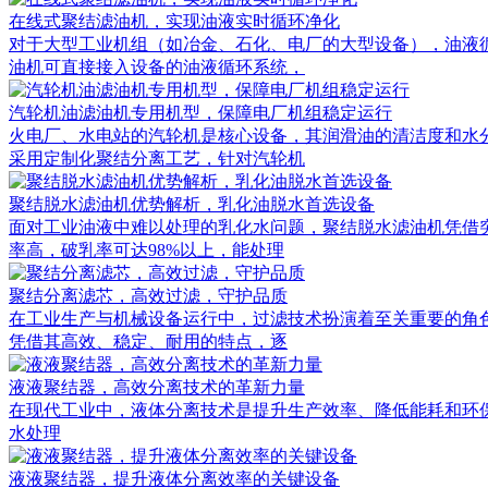
在线式聚结滤油机，实现油液实时循环净化
对于大型工业机组（如冶金、石化、电厂的大型设备），油液
油机可直接接入设备的油液循环系统，
汽轮机油滤油机专用机型，保障电厂机组稳定运行
火电厂、水电站的汽轮机是核心设备，其润滑油的清洁度和水
采用定制化聚结分离工艺，针对汽轮机
聚结脱水滤油机优势解析，乳化油脱水首选设备
面对工业油液中难以处理的乳化水问题，聚结脱水滤油机凭借
率高，破乳率可达98%以上，能处理
聚结分离滤芯，高效过滤，守护品质
在工业生产与机械设备运行中，过滤技术扮演着至关重要的角
凭借其高效、稳定、耐用的特点，逐
液液聚结器，高效分离技术的革新力量
在现代工业中，液体分离技术是提升生产效率、降低能耗和环保排放的重
水处理
液液聚结器，提升液体分离效率的关键设备