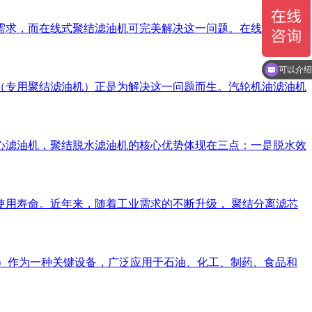
需求，而在线式聚结滤油机可完美解决这一问题。在线式聚结滤
可以介绍
（专用聚结滤油机）正是为解决这一问题而生。汽轮机油滤油机
心滤油机，聚结脱水滤油机的核心优势体现在三点：一是脱水效
用寿命。近年来，随着工业需求的不断升级， 聚结分离滤芯
escer）作为一种关键设备，广泛应用于石油、化工、制药、食品和