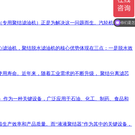
（专用聚结滤油机）正是为解决这一问题而生。汽轮机油滤油机
你们是怎
心滤油机，聚结脱水滤油机的核心优势体现在三点：一是脱水效
用寿命。近年来，随着工业需求的不断升级， 聚结分离滤芯
escer）作为一种关键设备，广泛应用于石油、化工、制药、食品和
生产效率和产品质量。而“液液聚结器”作为其中的关键设备，