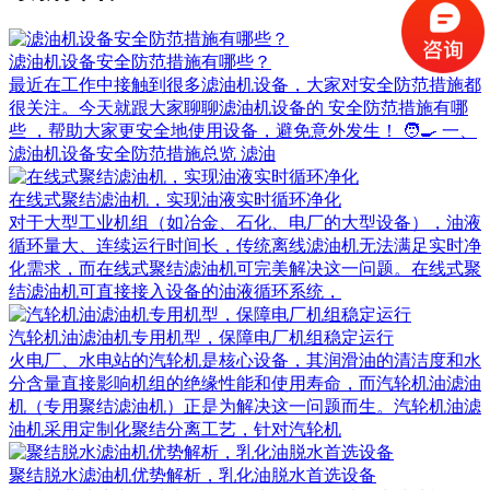
滤油机设备安全防范措施有哪些？
最近在工作中接触到很多滤油机设备，大家对安全防范措施都
很关注。今天就跟大家聊聊滤油机设备的 安全防范措施有哪
些 ，帮助大家更安全地使用设备，避免意外发生！ 🧑‍🍳 一、
滤油机设备安全防范措施总览 滤油
在线式聚结滤油机，实现油液实时循环净化
对于大型工业机组（如冶金、石化、电厂的大型设备），油液
循环量大、连续运行时间长，传统离线滤油机无法满足实时净
化需求，而在线式聚结滤油机可完美解决这一问题。在线式聚
结滤油机可直接接入设备的油液循环系统，
汽轮机油滤油机专用机型，保障电厂机组稳定运行
火电厂、水电站的汽轮机是核心设备，其润滑油的清洁度和水
分含量直接影响机组的绝缘性能和使用寿命，而汽轮机油滤油
机（专用聚结滤油机）正是为解决这一问题而生。汽轮机油滤
油机采用定制化聚结分离工艺，针对汽轮机
聚结脱水滤油机优势解析，乳化油脱水首选设备