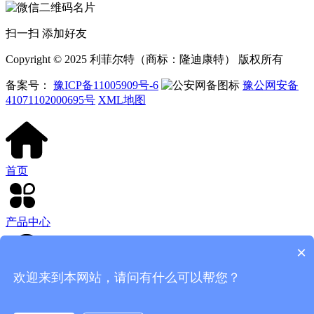
扫一扫 添加好友
Copyright © 2025 利菲尔特（商标：隆迪康特） 版权所有
备案号：
豫ICP备11005909号-6
豫公网安备
41071102000695号
XML地图
首页
产品中心
×
欢迎来到本网站，请问有什么可以帮您？
客服电话