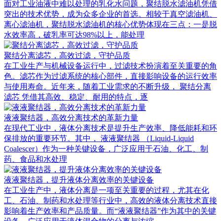
面对工业油液中难以处理的乳化水问题，聚结脱水滤油机凭借
突出的技术优势，成为众多企业的首选。相较于真空滤油机、
离心滤油机，聚结脱水滤油机的核心优势体现在三点：一是脱
水效率高，破乳率可达98%以上，能处理
聚结分离滤芯，高效过滤，守护品质
在工业生产与机械设备运行中，过滤技术扮演着至关重要的角
色。滤芯作为过滤系统的核心部件，直接影响设备的运行效率
与使用寿命。近年来，随着工业需求的不断升级， 聚结分离
滤芯 凭借其高效、稳定、耐用的特点，逐
液液聚结器，高效分离技术的革新力量
在现代工业中，液体分离技术是提升生产效率、降低能耗和环
保排放的重要环节。其中， 液液聚结器 （Liquid-Liquid
Coalescer）作为一种关键设备，广泛应用于石油、化工、制
药、食品和水处理
液液聚结器，提升液体分离效率的关键设备
在工业生产中，液体分离是一项至关重要的过程，尤其在化
工、石油、制药和水处理等行业中，高效的液体分离技术直接
影响着生产效率和产品质量。而“液液聚结器”作为其中的关键