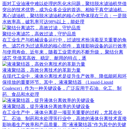
面对工业油液中难以处理的乳化水问题，聚结脱水滤油机凭借
突出的技术优势，成为众多企业的首选。相较于真空滤油机、
离心滤油机，聚结脱水滤油机的核心优势体现在三点：一是脱
水效率高，破乳率可达98%以上，能处理
聚结分离滤芯，高效过滤，守护品质
在工业生产与机械设备运行中，过滤技术扮演着至关重要的角
色。滤芯作为过滤系统的核心部件，直接影响设备的运行效率
与使用寿命。近年来，随着工业需求的不断升级， 聚结分离
滤芯 凭借其高效、稳定、耐用的特点，逐
液液聚结器，高效分离技术的革新力量
在现代工业中，液体分离技术是提升生产效率、降低能耗和环
保排放的重要环节。其中， 液液聚结器 （Liquid-Liquid
Coalescer）作为一种关键设备，广泛应用于石油、化工、制
药、食品和水处理
液液聚结器，提升液体分离效率的关键设备
在工业生产中，液体分离是一项至关重要的过程，尤其在化
工、石油、制药和水处理等行业中，高效的液体分离技术直接
影响着生产效率和产品质量。而“液液聚结器”作为其中的关键