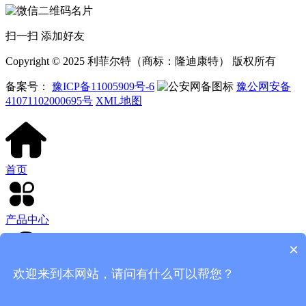
扫一扫 添加好友
Copyright © 2025 利菲尔特（商标：隆迪康特） 版权所有
备案号：
豫ICP备11005909号-6
豫公网安备
41071102000695号
XML地图
首页
产品中心
×
欢迎来到本网站，请问有什么可以帮您？
客服电话