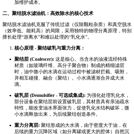
加维护成本。
二、聚结脱水滤油机：高效除水的核心技术
聚结脱水滤油机克服了传统过滤（仅除颗粒杂质）和真空脱水
（效率低、能耗高）的局限，采用独特的物理分离原理，特别
擅长处理“游离水”和难以处理的“乳化水”。
核心原理 - 聚结破乳与重力分离：
聚结层 (Coalescer):
这是核心。当含水的油液流经特殊
材质（如玻璃纤维、高分子聚合物）制成的精细滤层
时，油中微小的水滴在运动过程中被滤材拦截、吸附，
并相互碰撞、融合（聚结）。小水滴逐渐合并成大水
滴。
破乳层 (Demulsifier - 可选或集成):
为强化处理乳化水，
部分设备在聚结层前设置破乳层，其材质具有亲油疏水
特性，能改变油水界面张力，促使乳化水结构破坏，微
小水滴释放出来，为后续聚结创造条件。
重力分离层:
聚结形成的大水滴，由于密度大于油，在
后续的重力沉降区域（如分离罐或更大的腔体）自然沉