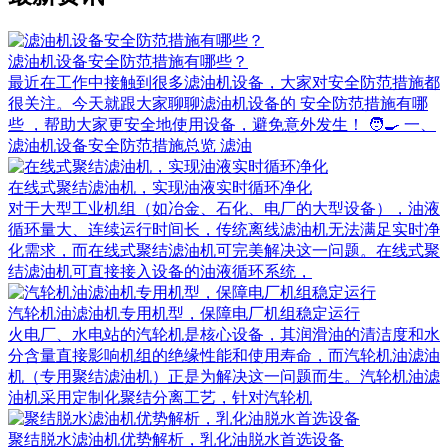
滤油机设备安全防范措施有哪些？
最近在工作中接触到很多滤油机设备，大家对安全防范措施都
很关注。今天就跟大家聊聊滤油机设备的 安全防范措施有哪
些 ，帮助大家更安全地使用设备，避免意外发生！ 🧑‍🍳 一、
滤油机设备安全防范措施总览 滤油
在线式聚结滤油机，实现油液实时循环净化
对于大型工业机组（如冶金、石化、电厂的大型设备），油液
循环量大、连续运行时间长，传统离线滤油机无法满足实时净
化需求，而在线式聚结滤油机可完美解决这一问题。在线式聚
结滤油机可直接接入设备的油液循环系统，
汽轮机油滤油机专用机型，保障电厂机组稳定运行
火电厂、水电站的汽轮机是核心设备，其润滑油的清洁度和水
分含量直接影响机组的绝缘性能和使用寿命，而汽轮机油滤油
机（专用聚结滤油机）正是为解决这一问题而生。汽轮机油滤
油机采用定制化聚结分离工艺，针对汽轮机
聚结脱水滤油机优势解析，乳化油脱水首选设备