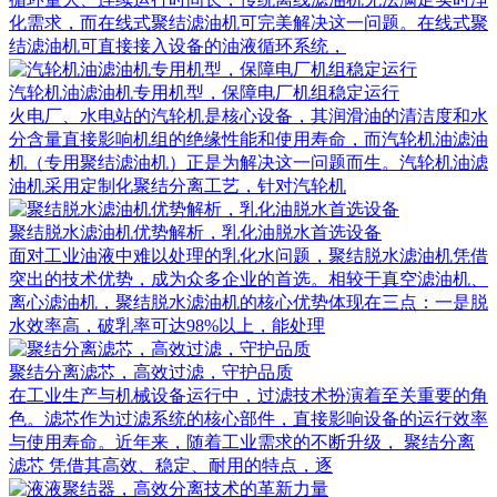
化需求，而在线式聚结滤油机可完美解决这一问题。在线式聚
结滤油机可直接接入设备的油液循环系统，
汽轮机油滤油机专用机型，保障电厂机组稳定运行
火电厂、水电站的汽轮机是核心设备，其润滑油的清洁度和水
分含量直接影响机组的绝缘性能和使用寿命，而汽轮机油滤油
机（专用聚结滤油机）正是为解决这一问题而生。汽轮机油滤
油机采用定制化聚结分离工艺，针对汽轮机
聚结脱水滤油机优势解析，乳化油脱水首选设备
面对工业油液中难以处理的乳化水问题，聚结脱水滤油机凭借
突出的技术优势，成为众多企业的首选。相较于真空滤油机、
离心滤油机，聚结脱水滤油机的核心优势体现在三点：一是脱
水效率高，破乳率可达98%以上，能处理
聚结分离滤芯，高效过滤，守护品质
在工业生产与机械设备运行中，过滤技术扮演着至关重要的角
色。滤芯作为过滤系统的核心部件，直接影响设备的运行效率
与使用寿命。近年来，随着工业需求的不断升级， 聚结分离
滤芯 凭借其高效、稳定、耐用的特点，逐