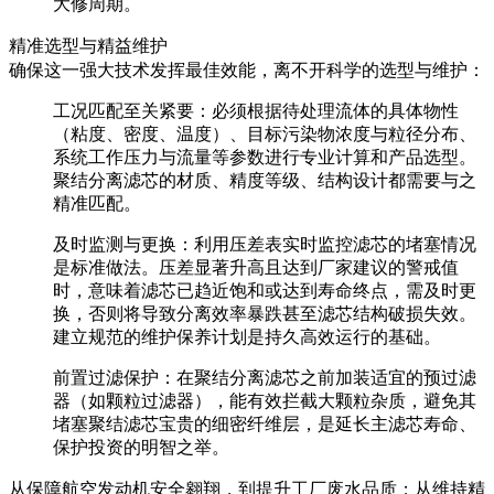
大修周期。
精准选型与精益维护
确保这一强大技术发挥最佳效能，离不开科学的选型与维护：
工况匹配至关紧要
：必须根据待处理流体的具体物性
（粘度、密度、温度）、目标污染物浓度与粒径分布、
系统工作压力与流量等参数进行专业计算和产品选型。
聚结分离滤芯
的材质、精度等级、结构设计都需要与之
精准匹配。
及时监测与更换
：利用压差表实时监控滤芯的堵塞情况
是标准做法。压差显著升高且达到厂家建议的警戒值
时，意味着滤芯已趋近饱和或达到寿命终点，需
及时更
换
，否则将导致分离效率暴跌甚至滤芯结构破损失效。
建立规范的维护保养计划是持久高效运行的基础。
前置过滤保护
：在聚结分离滤芯之前加装适宜的预过滤
器（如颗粒过滤器），能
有效拦截大颗粒杂质
，避免其
堵塞聚结滤芯宝贵的细密纤维层，是延长主滤芯寿命、
保护投资的明智之举。
从保障航空发动机安全翱翔，到提升工厂废水品质；从维持精