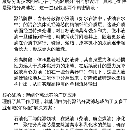
聚结分离技术的核心在于”先聚后分”的巧妙设计，其核心组件
是
聚结分离滤芯
。这一过程包含两个精密阶段：
聚结阶段
：含有分散微小液滴（如水在油中，或油在水
中）的混合流体流经滤芯的
精细纤维介质层
。这些介质
表面经过特殊处理，对目标液滴具有强亲和力。微小液
滴一旦碰撞到纤维，就被捕获并附着其上。随着更多液
滴在介质中穿行、碰撞、
聚结
，原本微小的液滴逐步
融
合长大
，形成更大的液珠。
分离阶段
：体积显著增大的液珠，其自身重力和流动惯
性力远大于流体黏滞力的束缚。在后续设计的
重力沉降
区
或
离心力场
（如在一些分离器中）作用下，这些大液
滴便
轻松地从主流体中分离出来
，沉降或被特定收集结
构排出，从而实现高纯度的单相流体输出。
核心战场：聚结分离滤芯的广泛应用
理解了其工作原理，就能明白为何
聚结分离滤芯
成为了众多工
业领域的”标配”解决方案：
石油化工与能源领域
：在燃油（柴油、航空煤油）净化
中，
聚结分离滤芯
是去除游离水和乳化水的关键，确保