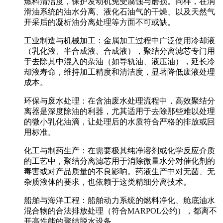
燃料清洁度，保护发动机免受腐蚀与磨损。同样，在润
滑油系统的
油水分离
、液化石油气的干燥、以及天然气
开采后的
凝析油分离
处理等方面不可或缺。
工业制造与机械加工
：金属加工过程中广泛使用冷却液
（乳化液、半合成液、合成液），
聚结分离滤芯
专门用
于去除其中混入的杂油（如导轨油、液压油），延长冷
却液寿命，维持加工精度和清洁度，
显著降低废液处理
成本
。
环保与废水处理
：在含油废水处理流程中，高效
聚结分
离器
是深度除油的利器，尤其适用于去除那些难以处理
的微小乳化油滴，让处理后的水质符合严格的排放或回
用标准。
化工与制药生产
：在需要
极其纯净溶剂
或化学反应介质
的工艺中，
聚结分离滤芯
用于消除微量水分对催化剂的
毒害或对产品质量的不良影响。药液生产中对无菌、无
杂质液体的要求，也依赖于这类精细分离技术。
船舶与海洋工程
：船舶动力系统的
燃料净化
、舱底
油水
混合物
的合法排放处理（符合MARPOL公约），都离不
开高性能的聚结脱水设备。