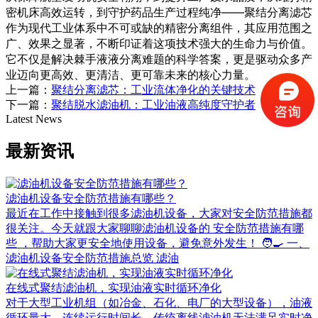
密机床高效运转，到守护药品生产过程纯净——
聚结分离滤芯
作为现代工业体系中不可或缺的精密分离组件，其应用范围之
广、效果之显著，不断印证着这项技术强大的生命力与价值。
它不仅是解决棘手液液分离难题的科学答案，更是驱动众多产
业迈向更高效、更清洁、更可靠未来的核心力量。
上一篇：
聚结分离滤芯：工业流体净化的关键技术
下一篇：
聚结脱水滤油机：工业油液高纯度守护者
Latest News
最新资讯
滤油机设备安全防范措施有哪些？
最近在工作中接触到很多滤油机设备，大家对安全防范措施都
很关注。今天就跟大家聊聊滤油机设备的 安全防范措施有哪
些 ，帮助大家更安全地使用设备，避免意外发生！ 🧑‍🍳 一、
滤油机设备安全防范措施总览 滤油
在线式聚结滤油机，实现油液实时循环净化
对于大型工业机组（如冶金、石化、电厂的大型设备），油液
循环量大、连续运行时间长，传统离线滤油机无法满足实时净