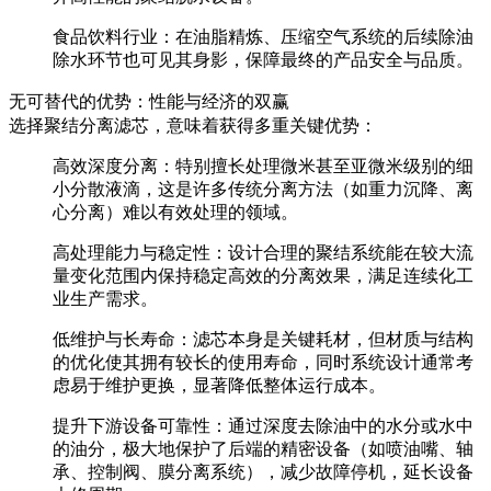
食品饮料行业
：在油脂精炼、压缩空气系统的后续除油
除水环节也可见其身影，保障最终的
产品安全与品质
。
无可替代的优势：性能与经济的双赢
选择
聚结分离滤芯
，意味着获得多重关键优势：
高效深度分离
：特别擅长处理微米甚至亚微米级别的细
小分散液滴，这是许多传统分离方法（如重力沉降、离
心分离）难以有效处理的领域。
高处理能力与稳定性
：设计合理的聚结系统能在较大流
量变化范围内保持
稳定高效的分离效果
，满足连续化工
业生产需求。
低维护与长寿命
：滤芯本身是关键耗材，但材质与结构
的优化使其拥有较长的使用寿命，同时系统设计通常考
虑易于维护更换，显著
降低整体运行成本
。
提升下游设备可靠性
：通过深度去除油中的水分或水中
的油分，极大地保护了后端的精密设备（如喷油嘴、轴
承、控制阀、膜分离系统），减少故障停机，延长设备