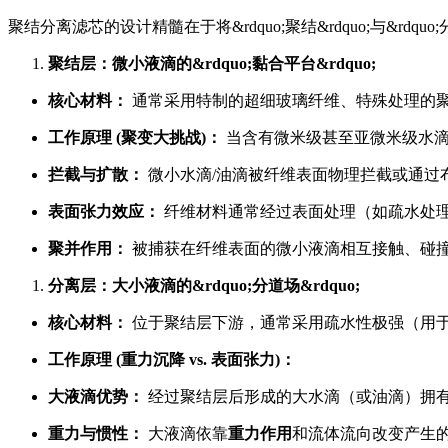
聚结分离滤芯的设计精髓在于将&rdquo;聚结&rdquo;与&rdq
聚结层：微小液滴的&rdquo;黏合平台&rdquo;
核心材料：
通常采用特制的超细玻璃纤维、特殊处理的
工作原理 (聚变大挑战)：
当含有微米级甚至亚微米级水滴
拦截与扩散：
微小水滴/油滴被纤维表面物理拦截或通过
表面张力效应：
纤维材料通常经过表面处理（如疏水处
聚并作用：
被捕获在纤维表面的微小液滴相互接触、碰
分离层：大小液滴的&rdquo;分道场&rdquo;
核心材料：
位于聚结层下游，通常采用疏水性极强（用
工作原理 (重力沉降 vs. 表面张力)：
大液滴优势：
经过聚结层后形成的大水滴（或油滴）拥
重力与惯性：
大液滴依靠
重力作用
和流体流向改变产生