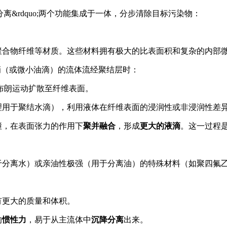
uo;分离&rdquo;两个功能集成于一体，分步清除目标污染物：
聚合物纤维等材质。这些材料拥有极大的比表面积和复杂的内部
（或微小油滴）的流体流经聚结层时：
布朗运动扩散至纤维表面。
理用于聚结水滴），利用液体在纤维表面的浸润性或非浸润性差
撞，在表面张力的作用下
聚并融合
，形成
更大的液滴
。这一过程
于分离水）或亲油性极强（用于分离油）的特殊材料（如聚四氟
有更大的质量和体积。
的
惯性力
，易于从主流体中
沉降分离
出来。