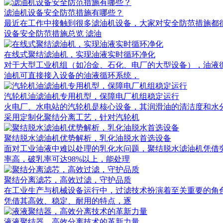
滤油机设备安全防范措施有哪些？
最近在工作中接触到很多滤油机设备，大家对安全防范措施都很关
设备安全防范措施总览 滤油
在线式聚结滤油机，实现油液实时循环净化
对于大型工业机组（如冶金、石化、电厂的大型设备），油液
油机可直接接入设备的油液循环系统，
汽轮机油滤油机专用机型，保障电厂机组稳定运行
火电厂、水电站的汽轮机是核心设备，其润滑油的清洁度和水
采用定制化聚结分离工艺，针对汽轮机
聚结脱水滤油机优势解析，乳化油脱水首选设备
面对工业油液中难以处理的乳化水问题，聚结脱水滤油机凭借
率高，破乳率可达98%以上，能处理
聚结分离滤芯，高效过滤，守护品质
在工业生产与机械设备运行中，过滤技术扮演着至关重要的角
凭借其高效、稳定、耐用的特点，逐
液液聚结器，高效分离技术的革新力量