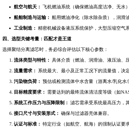
航空与航天：
飞机燃油系统（确保燃油高度洁净、无水
船舶制造与运输：
船用燃油净化（除水除杂质），润滑
工业制造：
精密机械设备液压系统保护，大型压缩空气
四、选型关键考量：匹配才是王道
选择聚结分离滤芯时，务必综合评估以下核心参数：
流体类型与特性：
具体介质（燃油、润滑油、液压油、
流量需求：
系统最大、最小及正常工况下的流量值，决
污染物负荷：
预估或检测流体中水含量（游离水/乳化水
目标精度要求：
需要达到的最终流体清洁度等级（如NAS
系统工作压力与压降限制：
滤芯需承受系统最高压力，
接口尺寸与安装形式：
确保与过滤器壳体兼容。
认证与标准：
特定行业（如航空、航海）的强制认证要求（如API