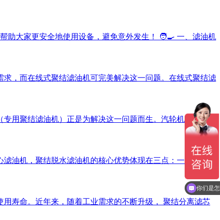
大家更安全地使用设备，避免意外发生！ 🧑‍🍳 一、滤油机
需求，而在线式聚结滤油机可完美解决这一问题。在线式聚结滤
（专用聚结滤油机）正是为解决这一问题而生。汽轮机油滤油机
心滤油机，聚结脱水滤油机的核心优势体现在三点：一是脱水效
你们是怎
用寿命。近年来，随着工业需求的不断升级， 聚结分离滤芯