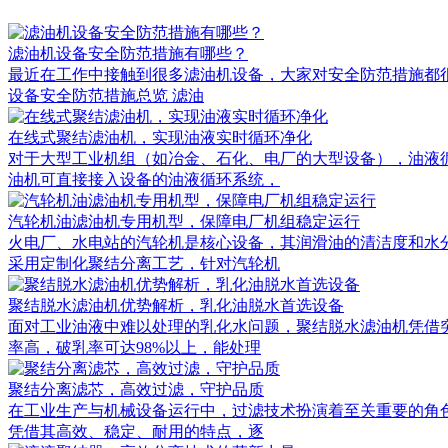
滤油机设备安全防范措施有哪些？
最近在工作中接触到很多滤油机设备，大家对安全防范措施都很关
设备安全防范措施总览 滤油
在线式聚结滤油机，实现油液实时循环净化
对于大型工业机组（如冶金、石化、电厂的大型设备），油液
油机可直接接入设备的油液循环系统，
汽轮机油滤油机专用机型，保障电厂机组稳定运行
火电厂、水电站的汽轮机是核心设备，其润滑油的清洁度和水
采用定制化聚结分离工艺，针对汽轮机
聚结脱水滤油机优势解析，乳化油脱水首选设备
面对工业油液中难以处理的乳化水问题，聚结脱水滤油机凭借
率高，破乳率可达98%以上，能处理
聚结分离滤芯，高效过滤，守护品质
在工业生产与机械设备运行中，过滤技术扮演着至关重要的角
凭借其高效、稳定、耐用的特点，逐