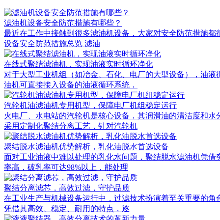
滤油机设备安全防范措施有哪些？
最近在工作中接触到很多滤油机设备，大家对安全防范措施都很关
设备安全防范措施总览 滤油
在线式聚结滤油机，实现油液实时循环净化
对于大型工业机组（如冶金、石化、电厂的大型设备），油液
油机可直接接入设备的油液循环系统，
汽轮机油滤油机专用机型，保障电厂机组稳定运行
火电厂、水电站的汽轮机是核心设备，其润滑油的清洁度和水
采用定制化聚结分离工艺，针对汽轮机
聚结脱水滤油机优势解析，乳化油脱水首选设备
面对工业油液中难以处理的乳化水问题，聚结脱水滤油机凭借
率高，破乳率可达98%以上，能处理
聚结分离滤芯，高效过滤，守护品质
在工业生产与机械设备运行中，过滤技术扮演着至关重要的角
凭借其高效、稳定、耐用的特点，逐