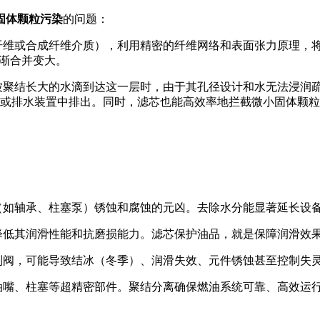
固体颗粒污染
的问题：
纤维或合成纤维介质），利用精密的纤维网络和表面张力原理，
逐渐合并变大。
被聚结长大的水滴到达这一层时，由于其孔径设计和水无法浸润
或排水装置中排出。同时，滤芯也能高效率地拦截微小固体颗粒
（如轴承、柱塞泵）锈蚀和腐蚀的元凶。去除水分能显著延长设
降低其润滑性能和抗磨损能力。滤芯保护油品，就是保障润滑效
制阀，可能导致结冰（冬季）、润滑失效、元件锈蚀甚至控制失
油嘴、柱塞等超精密部件。聚结分离确保燃油系统可靠、高效运