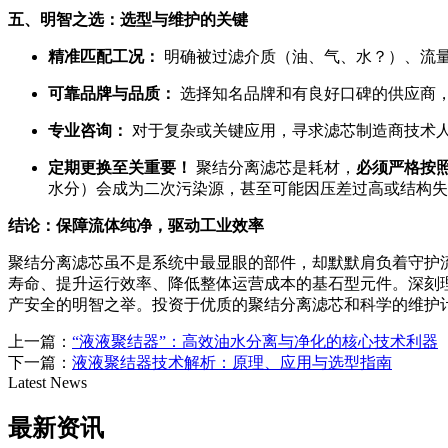
五、明智之选：选型与维护的关键
精准匹配工况：
明确被过滤介质（油、气、水？）、流量
可靠品牌与品质：
选择知名品牌和有良好口碑的供应商
专业咨询：
对于复杂或关键应用，寻求滤芯制造商技术
定期更换至关重要！
聚结分离滤芯是耗材，
必须严格按
水分）会成为二次污染源，甚至可能因压差过高或结构失
结论：保障流体纯净，驱动工业效率
聚结分离滤芯虽不是系统中最显眼的部件，却默默肩负着守护
寿命、提升运行效率、降低整体运营成本的基石型元件。深刻
产安全的明智之举。投资于优质的聚结分离滤芯和科学的维护
上一篇：
“液液聚结器”：高效油水分离与净化的核心技术利器
下一篇：
液液聚结器技术解析：原理、应用与选型指南
Latest News
最新资讯