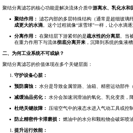
聚结分离滤芯的核心功能是解决流体介质中
游离水、乳化水和
聚结作用：
滤芯内部的多层特殊结构（通常是超细玻璃
成更大的水滴
。这个过程就像“滚雪球”一样，让小水滴
分离作用：
在聚结层下游紧邻的是
疏水性的分离层
。当
在重力作用下与流体
彻底分离开来
，沉降到系统的集液槽
二、为何工业系统不可或缺？
聚结分离滤芯的价值体现在多个关键层面：
守护设备心脏：
预防腐蚀：
水分是导致金属管路、油箱、精密运动部件
减缓油品劣化：
水分会加速润滑油的氧化、乳化变质，
杜绝关键故障：
压缩空气中的液态水进入气动工具或控
防止精密件卡滞磨损：
燃油中的水分和颗粒物会破坏喷
提升运行效能：