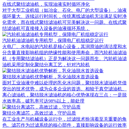
在线式聚结滤油机，实现油液实时循环净化
对于大型工业机组（如冶金、石化、电厂的大型设备），油液
循环量大、连续运行时间长，传统离线滤油机无法满足实时净
化需求，而在线式聚结滤油机可完美解决这一问题。在线式聚
结滤油机可直接接入设备的油液循环系统，
汽轮机油滤油机专用机型，保障电厂机组稳定运行
火电厂、水电站的汽轮机是核心设备，其润滑油的清洁度和水
分含量直接影响机组的绝缘性能和使用寿命，而汽轮机油滤油
机（专用聚结滤油机）正是为解决这一问题而生。汽轮机油滤
油机采用定制化聚结分离工艺，针对汽轮机
聚结脱水滤油机优势解析，乳化油脱水首选设备
面对工业油液中难以处理的乳化水问题，聚结脱水滤油机凭借
突出的技术优势，成为众多企业的首选。相较于真空滤油机、
离心滤油机，聚结脱水滤油机的核心优势体现在三点：一是脱
水效率高，破乳率可达98%以上，能处理
聚结分离滤芯，高效过滤，守护品质
在工业生产与机械设备运行中，过滤技术扮演着至关重要的角
色。滤芯作为过滤系统的核心部件，直接影响设备的运行效率