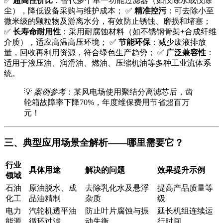
✅
超高性价比
：替代多个单一功能过滤器（如仅除水或仅除
尘），降低设备采购与维护成本； ✅
精准控污
：可去除小至
微米级的颗粒物及游离水分，有效防止锈蚀、磨损和堵塞；
✅
长寿命耐用性
：采用耐腐蚀材料（如不锈钢骨架+合成纤维
介质），适应高温高压环境； ✅
节能环保
：减少废液排放
量，回收再利用资源，符合绿色生产趋势； ✅
广泛兼容性
：
适用于液压油、润滑油、燃油、压缩机油等多种工业流体系
统。
💡
案例参考
：某风电场使用聚结分离滤芯后，齿
轮箱故障率下降70%，年度维保费用节省超百万
元！
三、典型应用场景全解析——哪里需要它？
行业
具体用途
解决的问题
效果提升示例
领域
石油
原油脱水、成
去除乳化水及悬浮
提高产品质量等
化工
品油精制
杂质
级
电力
汽轮机透平油
防止叶片腐蚀与振
延长机组连续运
能源
循环过滤
动失衡
行时间