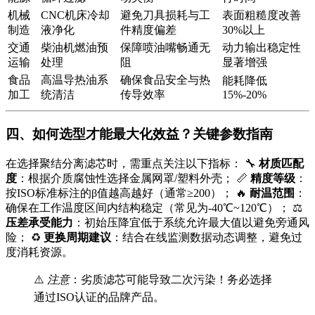
机械
CNC机床冷却
避免刀具损耗与工
表面粗糙度改善
制造
液净化
件精度偏差
30%以上
交通
柴油机燃油预
保障喷油嘴畅通无
动力输出稳定性
运输
处理
阻
显著增强
食品
高温导热油系
确保食品安全与热
能耗降低
加工
统清洁
传导效率
15%-20%
四、如何选型才能最大化效益？关键参数指南
在选择聚结分离滤芯时，需重点关注以下指标： 🔧
材质匹配
度
：根据介质腐蚀性选择金属网罩/塑料外壳； 📏
精度等级
：
按ISO标准标注的β值越高越好（通常≥200）； 🔥
耐温范围
：
确保在工作温度区间内结构稳定（常见为-40℃~120℃）； ⚖️
压差承受能力
：初始压降宜低于系统允许最大值以避免旁通风
险； ♻️
更换周期建议
：结合在线监测数据动态调整，避免过
度消耗资源。
⚠️
注意
：劣质滤芯可能导致二次污染！务必选择
通过ISO认证的品牌产品。