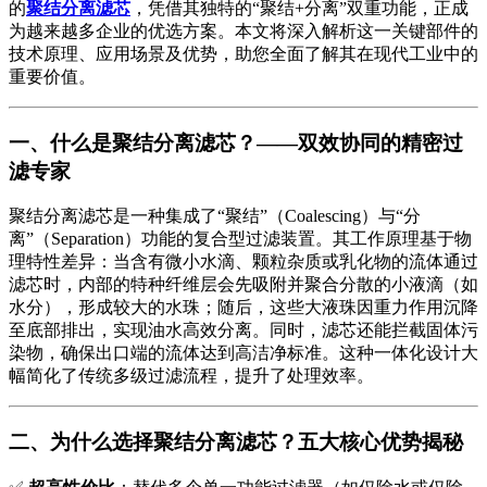
的
聚结分离滤芯
，凭借其独特的“聚结+分离”双重功能，正成
为越来越多企业的优选方案。本文将深入解析这一关键部件的
技术原理、应用场景及优势，助您全面了解其在现代工业中的
重要价值。
一、什么是聚结分离滤芯？——双效协同的精密过
滤专家
聚结分离滤芯是一种集成了“聚结”（Coalescing）与“分
离”（Separation）功能的复合型过滤装置。其工作原理基于物
理特性差异：当含有微小水滴、颗粒杂质或乳化物的流体通过
滤芯时，内部的特种纤维层会先吸附并聚合分散的小液滴（如
水分），形成较大的水珠；随后，这些大液珠因重力作用沉降
至底部排出，实现油水高效分离。同时，滤芯还能拦截固体污
染物，确保出口端的流体达到高洁净标准。这种一体化设计大
幅简化了传统多级过滤流程，提升了处理效率。
二、为什么选择聚结分离滤芯？五大核心优势揭秘