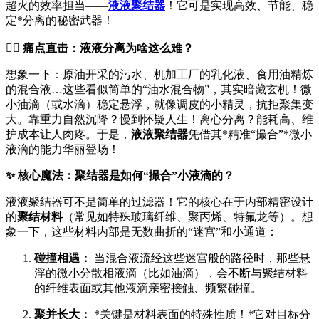
超火的效率担当——
液液聚结器
！它可是实现高效、节能、稳
定*分离的秘密武器！
🤷‍♀️ 痛点直击：液液分离为啥这么难？
想象一下：原油开采的污水、机加工厂的乳化液、食用油精炼
的混合液…这些看似简单的“油水混合物”，其实暗藏玄机！微
小油滴（或水滴）稳定悬浮，就像调皮的小精灵，抗拒聚集变
大。靠重力自然沉降？慢到怀疑人生！离心分离？能耗高、维
护成本让人肉疼。于是，
液液聚结器
凭借其*精准“撮合”*微小
液滴的能力华丽登场！
✨ 核心魔法：聚结器是如何“撮合”小液滴的？
液液聚结器可不是简单的过滤器！它的核心在于内部精密设计
的
聚结材料
（常见如特殊玻璃纤维、聚丙烯、特氟龙等）。想
象一下，这些材料内部是无数曲折的“迷宫”和小通道：
碰撞相遇：
当混合液流经这些迷宫般的路径时，那些悬
浮的微小分散相液滴（比如油滴），会不断与聚结材料
的纤维表面或其他液滴亲密接触、频繁碰撞。
聚并长大：
*关键是材料表面的特殊性质！*它对目标分