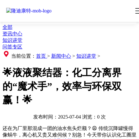
全部
资讯中心
知识讲堂
问答专区
当前位置：
首页
>
新闻中心
>
知识讲堂
>
🌟液液聚结器：化工分离界
的“魔术手”，效率与环保双
赢！🌟
发布时间：2025-07-04
浏览：
0
次
还在为厂里那混成一团的油水焦头烂额？😩 传统沉降罐慢得
像蜗牛，离心机又贵又难伺候？别急！今天带你认识化工圈里