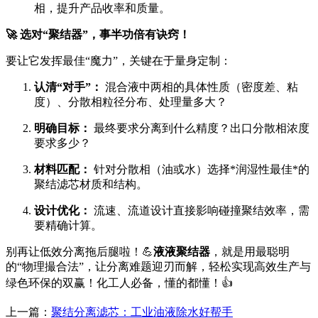
相，提升产品收率和质量。
🚀 选对“聚结器”，事半功倍有诀窍！
要让它发挥最佳“魔力”，关键在于量身定制：
认清“对手”：
混合液中两相的具体性质（密度差、粘
度）、分散相粒径分布、处理量多大？
明确目标：
最终要求分离到什么精度？出口分散相浓度
要求多少？
材料匹配：
针对分散相（油或水）选择*润湿性最佳*的
聚结滤芯材质和结构。
设计优化：
流速、流道设计直接影响碰撞聚结效率，需
要精确计算。
别再让低效分离拖后腿啦！💪
液液聚结器
，就是用最聪明
的“物理撮合法”，让分离难题迎刃而解，轻松实现高效生产与
绿色环保的双赢！化工人必备，懂的都懂！👍
上一篇：
聚结分离滤芯：工业油液除水好帮手