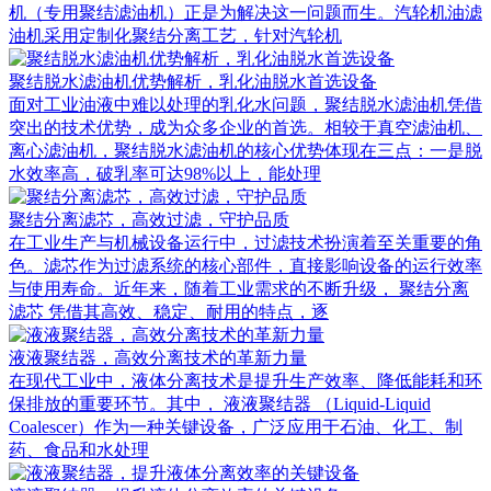
机（专用聚结滤油机）正是为解决这一问题而生。汽轮机油滤
油机采用定制化聚结分离工艺，针对汽轮机
聚结脱水滤油机优势解析，乳化油脱水首选设备
面对工业油液中难以处理的乳化水问题，聚结脱水滤油机凭借
突出的技术优势，成为众多企业的首选。相较于真空滤油机、
离心滤油机，聚结脱水滤油机的核心优势体现在三点：一是脱
水效率高，破乳率可达98%以上，能处理
聚结分离滤芯，高效过滤，守护品质
在工业生产与机械设备运行中，过滤技术扮演着至关重要的角
色。滤芯作为过滤系统的核心部件，直接影响设备的运行效率
与使用寿命。近年来，随着工业需求的不断升级， 聚结分离
滤芯 凭借其高效、稳定、耐用的特点，逐
液液聚结器，高效分离技术的革新力量
在现代工业中，液体分离技术是提升生产效率、降低能耗和环
保排放的重要环节。其中， 液液聚结器 （Liquid-Liquid
Coalescer）作为一种关键设备，广泛应用于石油、化工、制
药、食品和水处理