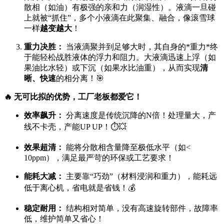
散相（如油）有极强的亲和力（润湿性）。液滴一旦碰
上就被“抓住”，多个小液滴在此聚集、融合，像滚雪球
一样
越变越大
！
重力决胜：
当液滴聚并到足够大时，其自身的*重力*终
于能轻松战胜液体的浮力和阻力。大液滴迅速上浮（如
果油比水轻）或下沉（如果水比油重），从而实现
清
晰、快速
的相分离！🎯
🔥 无可比拟的优势，工厂老板都爱它！
效率飙升：
分离速度是传统沉降的N倍！处理量大，产
线不卡壳，产能UP UP！⏱️💥
效果超清：
能将分散相含量降至极低水平（如<
10ppm），满足最严苛的环保或工艺要求！
能耗大减：
主要靠“巧劲”（材料浸润和重力），能耗远
低于离心机，省电就是省钱！💰
稳定耐用：
结构相对简单，没有高速旋转部件，故障率
低，维护简单又省心！