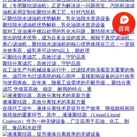
机（专用聚结滤油机）正是为解决这一问题而生。汽轮机油滤
油机采用定制化聚结分离工艺，针对汽轮机
聚结脱水滤油机优势解析，乳化油脱水首选设备
面对工业油液中难以处理的乳化水问题，聚结脱水滤油机凭借
突出的技术优势，成为众多企业的首选。相较于真空滤油机、
离心滤油机，聚结脱水滤油机的核心优势体现在三点：一是脱
水效率高，破乳率可达98%以上，能处理
聚结分离滤芯，高效过滤，守护品质
在工业生产与机械设备运行中，过滤技术扮演着至关重要的角
色。滤芯作为过滤系统的核心部件，直接影响设备的运行效率
与使用寿命。近年来，随着工业需求的不断升级， 聚结分离
滤芯 凭借其高效、稳定、耐用的特点，逐
液液聚结器，高效分离技术的革新力量
在现代工业中，液体分离技术是提升生产效率、降低能耗和环
保排放的重要环节。其中， 液液聚结器 （Liquid-Liquid
Coalescer）作为一种关键设备，广泛应用于石油、化工、制
药、食品和水处理