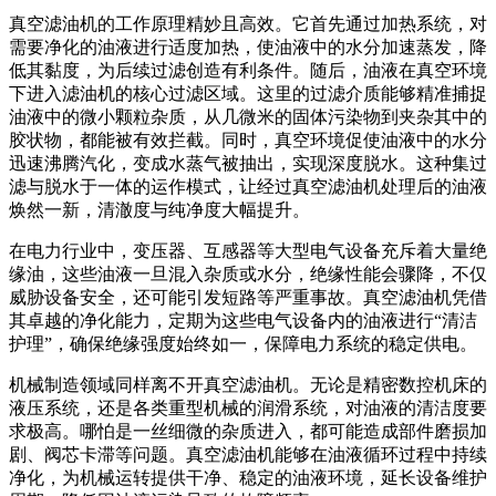
真空滤油机的工作原理精妙且高效。它首先通过加热系统，对
需要净化的油液进行适度加热，使油液中的水分加速蒸发，降
低其黏度，为后续过滤创造有利条件。随后，油液在真空环境
下进入滤油机的核心过滤区域。这里的过滤介质能够精准捕捉
油液中的微小颗粒杂质，从几微米的固体污染物到夹杂其中的
胶状物，都能被有效拦截。同时，真空环境促使油液中的水分
迅速沸腾汽化，变成水蒸气被抽出，实现深度脱水。这种集过
滤与脱水于一体的运作模式，让经过真空滤油机处理后的油液
焕然一新，清澈度与纯净度大幅提升。
在电力行业中，变压器、互感器等大型电气设备充斥着大量绝
缘油，这些油液一旦混入杂质或水分，绝缘性能会骤降，不仅
威胁设备安全，还可能引发短路等严重事故。真空滤油机凭借
其卓越的净化能力，定期为这些电气设备内的油液进行“清洁
护理”，确保绝缘强度始终如一，保障电力系统的稳定供电。
机械制造领域同样离不开真空滤油机。无论是精密数控机床的
液压系统，还是各类重型机械的润滑系统，对油液的清洁度要
求极高。哪怕是一丝细微的杂质进入，都可能造成部件磨损加
剧、阀芯卡滞等问题。真空滤油机能够在油液循环过程中持续
净化，为机械运转提供干净、稳定的油液环境，延长设备维护