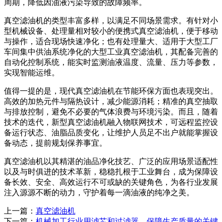
周期，降低因油液污染导致的故障频率。
真空滤油机的类型丰富多样，以满足不同场景需求。有针对小
型机械设备、处理量相对较小的便携式真空滤油机，便于移动
与操作，适合现场快速净化；也有处理量大、适用于大型工厂
车间集中供油系统净化的大型工业真空滤油机，其配备完善的
自动化控制系统，能实时监测油液温度、流量、压力等参数，
实现智能运维。
值得一提的是，现代真空滤油机在节能环保方面也表现突出。
高效的加热元件与隔热设计，减少能源消耗；精准的真空抽取
与排放控制，避免不必要的气体浪费与环境污染。而且，随着
技术的迭代，新型真空滤油机融入物联网技术，可远程监控设
备运行状态、油脂品质变化，让维护人员足不出户就能掌握设
备动态，提前规划保养事宜。
真空滤油机以其精湛的油品净化技艺、广泛的应用场景适配性
以及与时俱进的技术革新，稳稳扎根于工业舞台，成为保障设
备长效、安全、高效运行不可或缺的关键角色，为各行业发展
注入源源不断的动力，守护着每一滴油液的纯净之美。
上一篇：
真空滤油机
下一篇：
机械加工行业用滤芯和过滤器，保障生产质量的关键