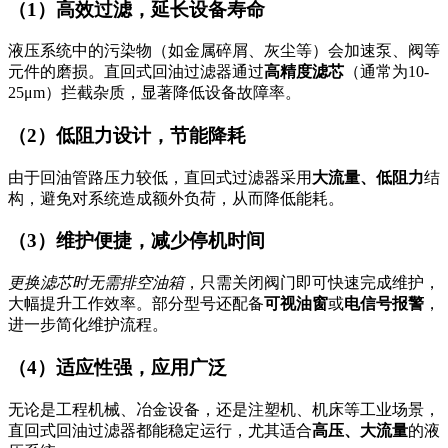
（1）高效过滤，延长设备寿命
液压系统中的污染物（如金属碎屑、灰尘等）会加速泵、阀等
元件的磨损。直回式回油过滤器通过
高精度滤芯
（通常为10-
25μm）拦截杂质，显著降低设备故障率。
（2）低阻力设计，节能降耗
由于回油管路压力较低，直回式过滤器采用
大流量、低阻力
结
构，避免对系统造成额外负荷，从而降低能耗。
（3）维护便捷，减少停机时间
更换滤芯时无需排空油箱
，只需关闭阀门即可快速完成维护，
大幅提升工作效率。部分型号还配备
可视油窗
或
电信号报警
，
进一步简化维护流程。
（4）适应性强，应用广泛
无论是工程机械、冶金设备，还是注塑机、机床等工业场景，
直回式回油过滤器都能稳定运行，尤其适合
高压、大流量
的液