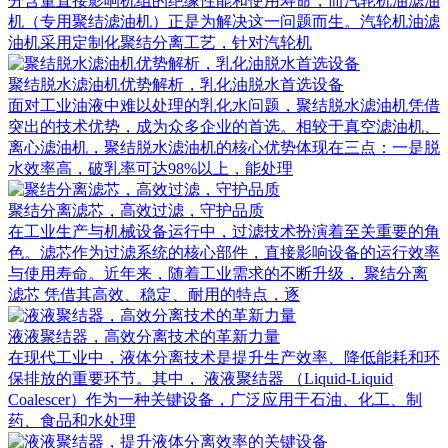
分含量直接影响机组的绝缘性能和使用寿命，而汽轮机油滤油
机（专用聚结滤油机）正是为解决这一问题而生。汽轮机油滤
油机采用定制化聚结分离工艺，针对汽轮机
聚结脱水滤油机优势解析，乳化油脱水首选设备
面对工业油液中难以处理的乳化水问题，聚结脱水滤油机凭借
突出的技术优势，成为众多企业的首选。相较于真空滤油机、
离心滤油机，聚结脱水滤油机的核心优势体现在三点：一是脱
水效率高，破乳率可达98%以上，能处理
聚结分离滤芯，高效过滤，守护品质
在工业生产与机械设备运行中，过滤技术扮演着至关重要的角
色。滤芯作为过滤系统的核心部件，直接影响设备的运行效率
与使用寿命。近年来，随着工业需求的不断升级， 聚结分离
滤芯 凭借其高效、稳定、耐用的特点，逐
液液聚结器，高效分离技术的革新力量
在现代工业中，液体分离技术是提升生产效率、降低能耗和环
保排放的重要环节。其中， 液液聚结器 （Liquid-Liquid
Coalescer）作为一种关键设备，广泛应用于石油、化工、制
药、食品和水处理