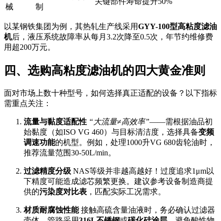
关键部件寿命提升50%
械
制
以某钢铁集团为例，其热轧生产线采用
GYY-100型高粘度滤油
机
后，液压系统故障率从每月3.2次降至0.5次，年节约维修费
用超200万元。
四、选购高粘度滤油机的四大黄金准则
面对市场上数十种型号，如何选择真正适配的设备？以下指标
需重点关注：
流量与黏度适配性
“大流量≠高效率”
——需根据油品初
始黏度（如ISO VG 460）与目标清洁度，选择具备
变频
调速功能
的机型。例如，处理1000升VG 680齿轮油时，
推荐流量范围30-50L/min。
过滤精度分级
NAS等级并非越高越好！过度追求1μm以
下精度可能造成滤芯频繁更换。建议参考设备制造商提
供的
污染度对比表
，匹配实际工况需求。
材质耐腐蚀性能
接触高硫含量油液时，务必确认过滤器
壳体、管路采用
316L不锈钢
或
碳化硅涂层
，避免酸性物