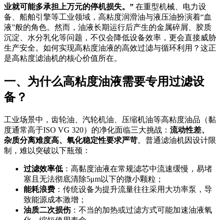
业就可能多承担上万元的停机损失。”
在重型机械、电力设
备、船舶引擎等工业领域，高粘度润滑油与液压油扮演着“血
液”般的角色。然而，油液长期运行后产生的金属碎屑、胶质
沉淀、水分乳化等问题，不仅会降低设备效率，更会直接威胁
生产安全。如何实现高粘度油液的高效过滤与循环利用？这正
是高粘度滤油机的核心价值所在。
一、为什么高粘度油液需要专用过滤设
备？
工业场景中，齿轮油、汽轮机油、压缩机油等高粘度油品（黏
度通常高于ISO VG 320）的净化面临三大挑战：
流动性差、
杂质分离难度高、氧化稳定性要求严苛
。普通滤油机因设计限
制，难以突破以下瓶颈：
过滤效率低
：高黏度油液在常规滤芯中流速缓慢，易堵
塞且无法彻底清除5μm以下的微小颗粒；
能耗浪费
：传统设备为提升流量往往采用大功率泵，导
致能源成本激增；
油质二次损伤
：不当的加热或过滤方式可能加速油液氧