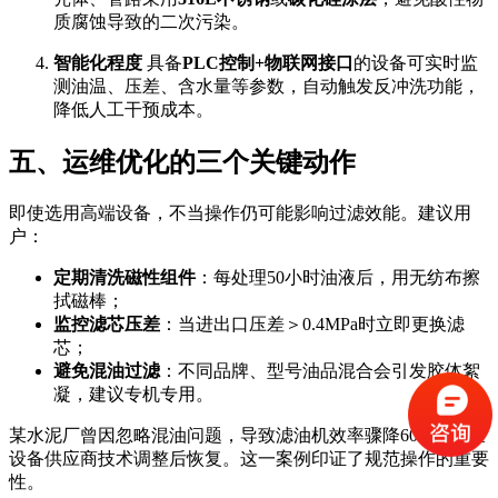
质腐蚀导致的二次污染。
智能化程度
具备
PLC控制+物联网接口
的设备可实时监
测油温、压差、含水量等参数，自动触发反冲洗功能，
降低人工干预成本。
五、运维优化的三个关键动作
即使选用高端设备，不当操作仍可能影响过滤效能。建议用
户：
定期清洗磁性组件
：每处理50小时油液后，用无纺布擦
拭磁棒；
监控滤芯压差
：当进出口压差＞0.4MPa时立即更换滤
芯；
避免混油过滤
：不同品牌、型号油品混合会引发胶体絮
凝，建议专机专用。
某水泥厂曾因忽略混油问题，导致滤油机效率骤降60%，后经
设备供应商技术调整后恢复。这一案例印证了规范操作的重要
性。