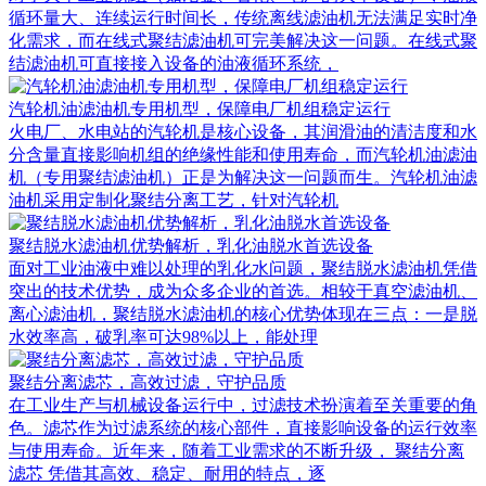
循环量大、连续运行时间长，传统离线滤油机无法满足实时净
化需求，而在线式聚结滤油机可完美解决这一问题。在线式聚
结滤油机可直接接入设备的油液循环系统，
汽轮机油滤油机专用机型，保障电厂机组稳定运行
火电厂、水电站的汽轮机是核心设备，其润滑油的清洁度和水
分含量直接影响机组的绝缘性能和使用寿命，而汽轮机油滤油
机（专用聚结滤油机）正是为解决这一问题而生。汽轮机油滤
油机采用定制化聚结分离工艺，针对汽轮机
聚结脱水滤油机优势解析，乳化油脱水首选设备
面对工业油液中难以处理的乳化水问题，聚结脱水滤油机凭借
突出的技术优势，成为众多企业的首选。相较于真空滤油机、
离心滤油机，聚结脱水滤油机的核心优势体现在三点：一是脱
水效率高，破乳率可达98%以上，能处理
聚结分离滤芯，高效过滤，守护品质
在工业生产与机械设备运行中，过滤技术扮演着至关重要的角
色。滤芯作为过滤系统的核心部件，直接影响设备的运行效率
与使用寿命。近年来，随着工业需求的不断升级， 聚结分离
滤芯 凭借其高效、稳定、耐用的特点，逐