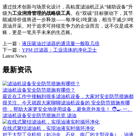
通过技术创新与场景化设计，高粘度滤油机正从“辅助设备”升
级为
工业润滑管理的战略级工具
。在“双碳”目标驱动下，其节
能减排价值将进一步释放——每净化1吨废油，相当于减少3吨
原油开采。对于追求可持续竞争力的企业而言，这不仅是成本
账，更是一笔关乎未来的生态账。
上一篇：
液压吸油过滤器的通流量一般取几倍
下一篇：
YPM 过滤器：工业流体的净化卫士
Latest News
最新资讯
滤油机设备安全防范措施有哪些？
最近在工作中接触到很多滤油机设备，大家对安全防范措施都
很关注。今天就跟大家聊聊滤油机设备的 安全防范措施有哪
些 ，帮助大家更安全地使用设备，避免意外发生！ 🧑‍🍳 一、
滤油机设备安全防范措施总览 滤油
在线式聚结滤油机，实现油液实时循环净化
对于大型工业机组（如冶金、石化、电厂的大型设备），油液