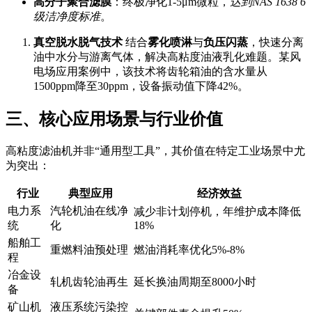
高分子聚合滤膜
：终极净化1-5μm微粒，
达到NAS 1638 6
级洁净度标准
。
真空脱水脱气技术
结合
雾化喷淋
与
负压闪蒸
，快速分离
油中水分与游离气体，解决高粘度油液乳化难题。某风
电场应用案例中，该技术将齿轮箱油的含水量从
1500ppm降至30ppm，设备振动值下降42%。
三、核心应用场景与行业价值
高粘度滤油机并非“通用型工具”，其价值在特定工业场景中尤
为突出：
行业
典型应用
经济效益
电力系
汽轮机油在线净
减少非计划停机，年维护成本降低
统
化
18%
船舶工
重燃料油预处理
燃油消耗率优化5%-8%
程
冶金设
轧机齿轮油再生
延长换油周期至8000小时
备
矿山机
液压系统污染控