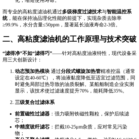
化，缩短使用寿命。
而专业的高粘度滤油机通过
多级梯度过滤技术
与
智能温控系
统
，能在保持油品理化性能的前提下，实现杂质去除率
≥99.9%，水分含量≤50ppm，显著延长油液寿命2-3倍。
二、高粘度滤油机的工作原理与技术突破
“滤得净”不如“滤得巧”
——针对高粘度油液特性，现代设备采
用三大创新设计：
动态预加热模块
通过
分段式螺旋加热管
精准控温（通常
设定在40-60℃），将油液黏度降低至适宜过滤范围，同
时避免局部过热导致的油质裂解。某船舶制造企业实测
显示，该技术使过滤速度提升70%，能耗降低35%。
三级复合过滤体系
前置磁性过滤器
：强力吸附铁磁性颗粒，保护后续滤
芯；
中精度玻纤滤芯
：拦截10-25μm杂质，应对常见污染
物；