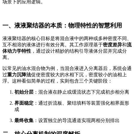
场景下的应用逻辑。
一、液液聚结器的本质：物理特性的智慧利用
液液聚结器的核心目标是将混合液中的两种或多种密度不同、
互不相溶的液体进行有效分离。其工作原理基于
密度差异
和
流
体动力学特性
，通过设计精妙的结构引导液体分层并完成分
离。
以常见的油水混合物为例，当混合液进入分离器后，系统会通
过
重力沉降法
促使密度较大的水相下沉，密度较小的油相上
浮。这种看似简单的过程，实则包含三个关键阶段：
初始分层
：混合液在静止或缓流状态下完成初步相分离
界面稳定
：通过折流板、聚结填料等装置强化相界面形
成
最终收集
：设置独立的导流通道实现两相分别排出
二、核心分离机制的深度解析