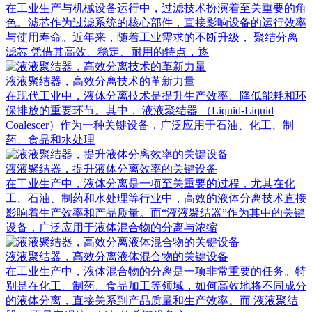
在工业生产与机械设备运行中，过滤技术扮演着至关重要的角
色。滤芯作为过滤系统的核心部件，直接影响设备的运行效率
与使用寿命。近年来，随着工业需求的不断升级， 聚结分离
滤芯 凭借其高效、稳定、耐用的特点，逐
液液聚结器，高效分离技术的革新力量
在现代工业中，液体分离技术是提升生产效率、降低能耗和环
保排放的重要环节。其中， 液液聚结器 （Liquid-Liquid
Coalescer）作为一种关键设备，广泛应用于石油、化工、制
药、食品和水处理
液液聚结器，提升液体分离效率的关键设备
在工业生产中，液体分离是一项至关重要的过程，尤其在化
工、石油、制药和水处理等行业中，高效的液体分离技术直接
影响着生产效率和产品质量。而“液液聚结器”作为其中的关键
设备，广泛应用于液体混合物的分离与浓缩
液液聚结器，高效分离液体混合物的关键设备
在工业生产中，液体混合物的分离是一项非常重要的任务。特
别是在化工、制药、食品加工等领域，如何高效地将不同成分
的液体分离，直接关系到产品质量和生产效率。而 液液聚结