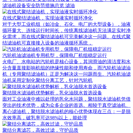
滤油机设备安全防范措施总览 滤油
在线式聚结滤油机，实现油液实时循环净化
对于大型工业机组（如冶金、石化、电厂的大型设备），油液
循环量大、连续运行时间长，传统离线滤油机无法满足实时净
化需求，而在线式聚结滤油机可完美解决这一问题。在线式聚
结滤油机可直接接入设备的油液循环系统，
汽轮机油滤油机专用机型，保障电厂机组稳定运行
火电厂、水电站的汽轮机是核心设备，其润滑油的清洁度和水
分含量直接影响机组的绝缘性能和使用寿命，而汽轮机油滤油
机（专用聚结滤油机）正是为解决这一问题而生。汽轮机油滤
油机采用定制化聚结分离工艺，针对汽轮机
聚结脱水滤油机优势解析，乳化油脱水首选设备
面对工业油液中难以处理的乳化水问题，聚结脱水滤油机凭借
突出的技术优势，成为众多企业的首选。相较于真空滤油机、
离心滤油机，聚结脱水滤油机的核心优势体现在三点：一是脱
水效率高，破乳率可达98%以上，能处理
聚结分离滤芯，高效过滤，守护品质