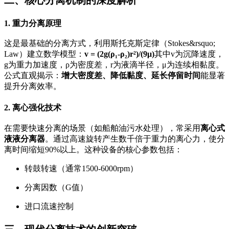
1. 重力分离原理
这是最基础的分离方式，利用斯托克斯定律（Stokes&rsquo;
Law）建立数学模型：
v = (2g(ρ₁-ρ₂)r²)/(9μ)
其中v为沉降速度，
g为重力加速度，ρ为密度差，r为液滴半径，μ为连续相黏度。
公式直观揭示：
增大密度差、降低黏度、延长停留时间
能显著
提升分离效率。
2. 离心强化技术
在需要快速分离的场景（如船舶油污水处理），常采用
离心式
液液分离器
。通过高速旋转产生数千倍于重力的离心力，使分
离时间缩短90%以上。这种设备的核心参数包括：
转鼓转速（通常1500-6000rpm）
分离因数（G值）
进口流速控制