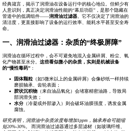
经典箴言，揭示了润滑油在设备运行中的核心地位。但鲜少有
人意识到，真正决定润滑油性能的“幕后功臣”，是那个隐藏在
管道中的低调组件——
润滑油过滤器
。它不仅决定了润滑油的
清洁度，更直接影响了设备的运行效率、能耗水平甚至安全寿
命。
一、润滑油过滤器：杂质的“终极屏障”
润滑油在循环过程中，会不可避免地混入金属碎屑、粉尘、氧
化产物甚至水分。
这些看似微小的杂质，实则是机械设备
的“慢性毒药”
：
固体颗粒
（如5微米以上的金属碎屑）会像砂纸一样持续
磨损轴承、齿轮表面；
胶状沉积物
（来自油品氧化）会堵塞精密油路，导致局
部润滑失效；
水分
（冷凝或外部渗入）则会破坏油膜强度，诱发金属
腐蚀。
研究表明，润滑油中杂质浓度每增加1ppm，轴承寿命可能缩
短20%-30%。
而润滑油过滤器通过多层滤材（如玻璃纤维、