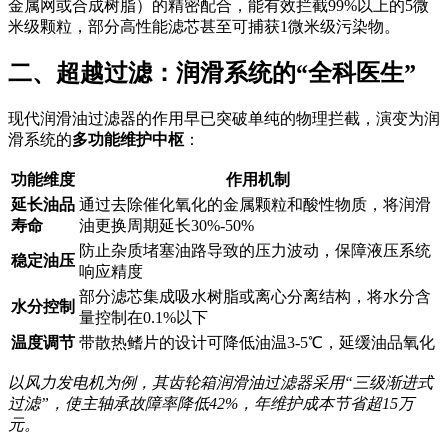
金属网或合成树脂）的精密配合，能有效拦截99%以上的5微
米级颗粒，部分高性能滤芯甚至可捕获1微米级污染物。
二、超越过滤：润滑系统的“全科医生”
现代润滑油过滤器的作用早已突破单纯的物理拦截，演变为润
滑系统的
多功能维护中枢
：
功能维度
作用机制
延长油品
通过去除催化氧化的金属颗粒和酸性物质，将润滑
寿命
油更换周期延长30%-50%
防止杂质堵塞油路导致的压力波动，保障液压系统
稳定油压
响应精度
部分滤芯集成吸水树脂或离心分离结构，将水分含
水分控制
量控制在0.1%以下
温度调节
带散热鳍片的设计可降低油温3-5℃，延缓油品氧化
以风力发电机为例，其齿轮箱润滑油过滤器采用“三级渐进式
过滤”，使主轴承故障率降低42%，年维护成本节省超15万
元。