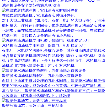
些 ，帮助大家更安全地使用设备，避免意外发生！ 🧑‍🍳 一、
滤油机设备安全防范措施总览 滤油
在线式聚结滤油机，实现油液实时循环净化
对于大型工业机组（如冶金、石化、电厂的大型设备），油液
循环量大、连续运行时间长，传统离线滤油机无法满足实时净
化需求，而在线式聚结滤油机可完美解决这一问题。在线式聚
结滤油机可直接接入设备的油液循环系统，
汽轮机油滤油机专用机型，保障电厂机组稳定运行
火电厂、水电站的汽轮机是核心设备，其润滑油的清洁度和水
分含量直接影响机组的绝缘性能和使用寿命，而汽轮机油滤油
机（专用聚结滤油机）正是为解决这一问题而生。汽轮机油滤
油机采用定制化聚结分离工艺，针对汽轮机
聚结脱水滤油机优势解析，乳化油脱水首选设备
面对工业油液中难以处理的乳化水问题，聚结脱水滤油机凭借
突出的技术优势，成为众多企业的首选。相较于真空滤油机、
离心滤油机，聚结脱水滤油机的核心优势体现在三点：一是脱
水效率高，破乳率可达98%以上，能处理
聚结分离滤芯，高效过滤，守护品质