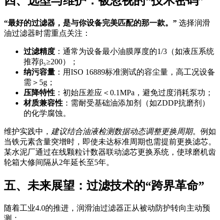
四、选型与维护：被忽视的“技术密码”
“最好的过滤器，是与你设备完美匹配的那一款。”
选择润滑
油过滤器时需重点关注：
过滤精度
：通常为设备最小油膜厚度的1/3（如液压系统
推荐β₅≥200）；
纳污容量
：用ISO 16889标准测试的容尘量，高工况设备
需＞5g；
压降特性
：初始压差应＜0.1MPa，避免过度消耗泵功；
材质兼容性
：需耐受基础油添加剂（如ZDDP抗磨剂）
的化学腐蚀。
维护实践中，
建议结合油液检测数据动态调整更换周期
。例如
当铁元素含量突增时，即使未达标准周期也需提前更换滤芯。
某水泥厂通过在线颗粒计数器联动滤芯更换系统，使球磨机齿
轮箱大修间隔从2年延长至5年。
五、未来展望：过滤技术的“跨界革命”
随着工业4.0的推进，润滑油过滤器正从被动防护转向主动预
测：