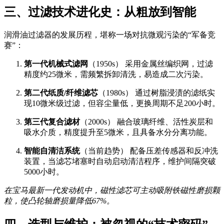
三、过滤技术进化史：从粗放到智能
润滑油过滤器的发展历程，堪称一场对抗微观污染的“军备竞
赛”：
第一代机械式滤网
（1950s） 采用金属丝编织网，过滤
精度约25微米，需频繁拆卸清洗，易造成二次污染。
第二代纸质/纤维滤芯
（1980s） 通过树脂浸渍的滤纸实
现10微米级过滤，但容尘量低，更换周期不足200小时。
第三代复合滤材
（2000s） 融合玻璃纤维、活性炭层和
吸水介质，精度提升至5微米，且具备水分分离功能。
智能自清洁系统
（当前趋势） 配备压差传感器和反冲洗
装置，当滤芯堵塞时自动启动清洁程序，维护间隔突破
5000小时。
在宝马最新一代发动机中，磁性滤芯可主动吸附铁磁性磨损颗
粒，使凸轮轴磨损量降低67%。