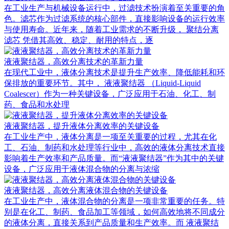
在工业生产与机械设备运行中，过滤技术扮演着至关重要的角
色。滤芯作为过滤系统的核心部件，直接影响设备的运行效率
与使用寿命。近年来，随着工业需求的不断升级， 聚结分离
滤芯 凭借其高效、稳定、耐用的特点，逐
液液聚结器，高效分离技术的革新力量
在现代工业中，液体分离技术是提升生产效率、降低能耗和环
保排放的重要环节。其中， 液液聚结器 （Liquid-Liquid
Coalescer）作为一种关键设备，广泛应用于石油、化工、制
药、食品和水处理
液液聚结器，提升液体分离效率的关键设备
在工业生产中，液体分离是一项至关重要的过程，尤其在化
工、石油、制药和水处理等行业中，高效的液体分离技术直接
影响着生产效率和产品质量。而“液液聚结器”作为其中的关键
设备，广泛应用于液体混合物的分离与浓缩
液液聚结器，高效分离液体混合物的关键设备
在工业生产中，液体混合物的分离是一项非常重要的任务。特
别是在化工、制药、食品加工等领域，如何高效地将不同成分
的液体分离，直接关系到产品质量和生产效率。而 液液聚结