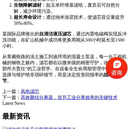
生物降解滤材
：如玉米纤维基滤纸，废弃后可自然分
解，减少环境污染。
超长寿命设计
：通过纳米涂层技术，使滤芯容尘量提升
50%-80%。
某国际品牌推出的
自清洁液压滤芯
，通过内置电磁阀实现反冲
洗功能，在矿山机械中成功将更换周期从500小时延长至1500
小时。
从青藏铁路的冻土施工到迪拜塔的混凝土泵送，每一台工程机
械的钢铁之躯内，滤芯都在以微米级的精密守护，诠释着“小
部件大责任”的工业哲学。在设备全生命周期管理中，滤芯的
选择与维护绝非琐碎细节，而是决定投资回报率的
战略性环
节
。
上一篇：
风电滤芯
下一篇：
高效聚结分离器，提升工业分离效率的关键技术
Latest News
最新资讯