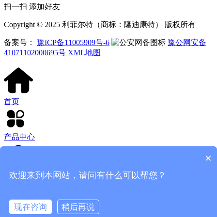
扫一扫 添加好友
Copyright © 2025 利菲尔特（商标：隆迪康特） 版权所有
备案号：
豫ICP备11005909号-6
豫公网安备
41071102000695号
XML地图
首页
产品中心
×
欢迎来到本网站，请问有什么可以帮您？
客服电话
现在咨询
稍后再说