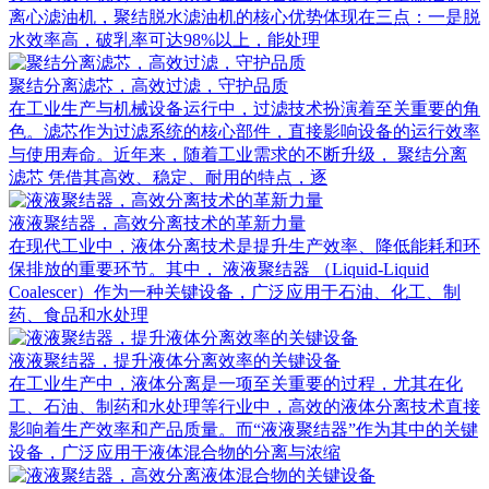
离心滤油机，聚结脱水滤油机的核心优势体现在三点：一是脱
水效率高，破乳率可达98%以上，能处理
聚结分离滤芯，高效过滤，守护品质
在工业生产与机械设备运行中，过滤技术扮演着至关重要的角
色。滤芯作为过滤系统的核心部件，直接影响设备的运行效率
与使用寿命。近年来，随着工业需求的不断升级， 聚结分离
滤芯 凭借其高效、稳定、耐用的特点，逐
液液聚结器，高效分离技术的革新力量
在现代工业中，液体分离技术是提升生产效率、降低能耗和环
保排放的重要环节。其中， 液液聚结器 （Liquid-Liquid
Coalescer）作为一种关键设备，广泛应用于石油、化工、制
药、食品和水处理
液液聚结器，提升液体分离效率的关键设备
在工业生产中，液体分离是一项至关重要的过程，尤其在化
工、石油、制药和水处理等行业中，高效的液体分离技术直接
影响着生产效率和产品质量。而“液液聚结器”作为其中的关键
设备，广泛应用于液体混合物的分离与浓缩