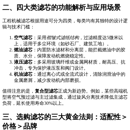
二、四大类滤芯的功能解析与应用场景
工程机械滤芯根据用途可分为四类，每类均有其独特的设计逻
辑与技术门槛：
空气滤芯
：采用
褶皱式滤纸结构
，过滤精度达5微米以
上，适用于多尘环境（如砂石厂、建筑工地）。
燃油滤芯
：内置防水滤材和分离层，能拦截燃油中的胶
质、水分，保障发动机燃烧稳定性。
液压滤芯
：多采用玻璃纤维或金属网材质，耐高压、抗
冲击，专为保护液压泵和阀门设计。
机油滤芯
：通过离心式或全流式设计，清除润滑油中的
金属磨屑，减少发动机内部磨损。
值得注意的是，
复合型滤芯
正成为新趋势。例如，某些高端机
型将空气预过滤与主过滤集成，通过旋风分离技术降低主滤芯
负荷，延长使用寿命30%以上。
三、选购滤芯的三大黄金法则：适配性＞
价格＞品牌