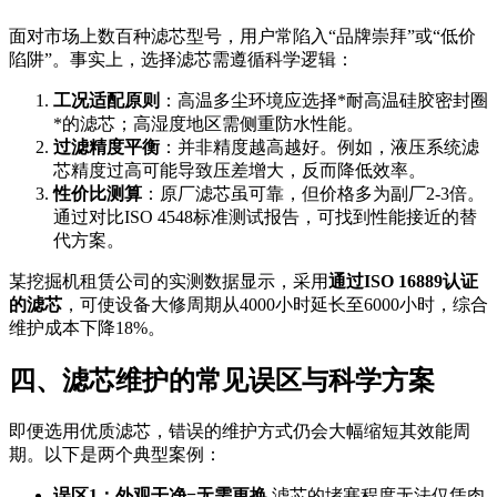
面对市场上数百种滤芯型号，用户常陷入“品牌崇拜”或“低价
陷阱”。事实上，选择滤芯需遵循科学逻辑：
工况适配原则
：高温多尘环境应选择*耐高温硅胶密封圈
*的滤芯；高湿度地区需侧重防水性能。
过滤精度平衡
：并非精度越高越好。例如，液压系统滤
芯精度过高可能导致压差增大，反而降低效率。
性价比测算
：原厂滤芯虽可靠，但价格多为副厂2-3倍。
通过对比ISO 4548标准测试报告，可找到性能接近的替
代方案。
某挖掘机租赁公司的实测数据显示，采用
通过ISO 16889认证
的滤芯
，可使设备大修周期从4000小时延长至6000小时，综合
维护成本下降18%。
四、滤芯维护的常见误区与科学方案
即便选用优质滤芯，错误的维护方式仍会大幅缩短其效能周
期。以下是两个典型案例：
误区1：外观干净=无需更换
滤芯的堵塞程度无法仅凭肉