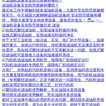
滤油机设备安全防范措施有哪些？
最近在工作中接触到很多滤油机设备，大家对安全防范措施都
很关注。今天就跟大家聊聊滤油机设备的 安全防范措施有哪
些 ，帮助大家更安全地使用设备，避免意外发生！ 🧑‍🍳 一、
滤油机设备安全防范措施总览 滤油
在线式聚结滤油机，实现油液实时循环净化
对于大型工业机组（如冶金、石化、电厂的大型设备），油液
循环量大、连续运行时间长，传统离线滤油机无法满足实时净
化需求，而在线式聚结滤油机可完美解决这一问题。在线式聚
结滤油机可直接接入设备的油液循环系统，
汽轮机油滤油机专用机型，保障电厂机组稳定运行
火电厂、水电站的汽轮机是核心设备，其润滑油的清洁度和水
分含量直接影响机组的绝缘性能和使用寿命，而汽轮机油滤油
机（专用聚结滤油机）正是为解决这一问题而生。汽轮机油滤
油机采用定制化聚结分离工艺，针对汽轮机
聚结脱水滤油机优势解析，乳化油脱水首选设备
面对工业油液中难以处理的乳化水问题，聚结脱水滤油机凭借
突出的技术优势，成为众多企业的首选。相较于真空滤油机、