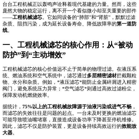
台台工程机械正以轰鸣声诠释着现代基建的力量。然而，这些
庞然大物的稳定运行，离不开一个看似微小却至关重要的部件
——
工程机械滤芯
。它如同设备的“肺部”和“肾脏”，默默过滤
杂质、阻挡污染，成为延长设备寿命、降低故障率的
第一道防
线
。
一、工程机械滤芯的核心作用：从“被动
防护”到“主动增效”
工程机械滤芯的核心价值远不止于简单的物理过滤。在液压系
统、燃油系统和空气系统中，滤芯通过
多层精密滤材
拦截颗粒
物、水分和杂质。例如，*液压滤芯*能防止金属碎屑进入精密
阀门，避免系统压力异常；*空气滤芯*则通过高效过滤粉尘，
保障发动机燃烧效率。
据统计，
75%以上的工程机械故障源于油液污染或进气不畅
，
而滤芯的失效往往是问题的起点。一台未及时更换的燃油滤芯
可能导致喷油嘴堵塞，直接造成设备功率下降甚至停机维修。
因此，滤芯不仅是防护装置，更是设备持续高效运行的
效能放
大器
。