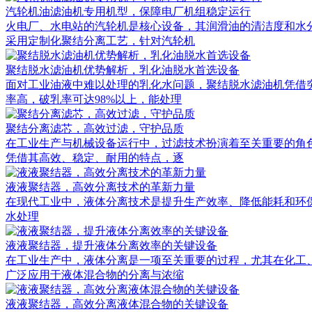
汽轮机油滤油机专用机型，保障电厂机组稳定运行
火电厂、水电站的汽轮机是核心设备，其润滑油的清洁度和水
采用定制化聚结分离工艺，针对汽轮机
聚结脱水滤油机优势解析，乳化油脱水首选设备
面对工业油液中难以处理的乳化水问题，聚结脱水滤油机凭借
率高，破乳率可达98%以上，能处理
聚结分离滤芯，高效过滤，守护品质
在工业生产与机械设备运行中，过滤技术扮演着至关重要的角
凭借其高效、稳定、耐用的特点，逐
液液聚结器，高效分离技术的革新力量
在现代工业中，液体分离技术是提升生产效率、降低能耗和环保排放的重
水处理
液液聚结器，提升液体分离效率的关键设备
在工业生产中，液体分离是一项至关重要的过程，尤其在化工
广泛应用于液体混合物的分离与浓缩
液液聚结器，高效分离液体混合物的关键设备