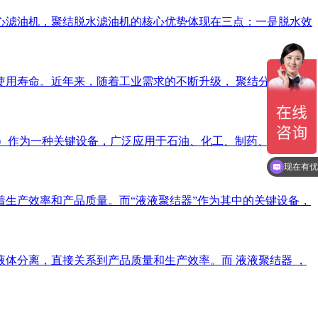
心滤油机，聚结脱水滤油机的核心优势体现在三点：一是脱水效
用寿命。近年来，随着工业需求的不断升级， 聚结分离滤芯
escer）作为一种关键设备，广泛应用于石油、化工、制药、食品和
现在有优
生产效率和产品质量。而“液液聚结器”作为其中的关键设备，
体分离，直接关系到产品质量和生产效率。而 液液聚结器 ，