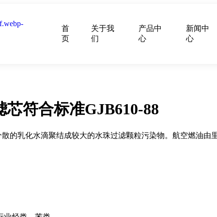
首
关于我
产品中
新闻中
页
们
心
心
滤芯符合标准GJB610-88
度分散的乳化水滴聚结成较大的水珠过滤颗粒污染物。航空燃油由
行业烃类、苯类