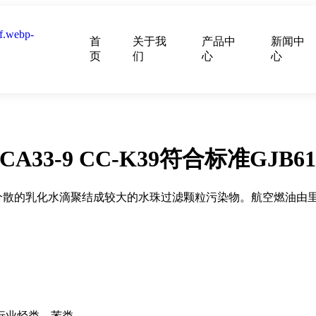
首
关于我
产品中
新闻中
页
们
心
心
A33-9 CC-K39符合标准GJB610
度分散的乳化水滴聚结成较大的水珠过滤颗粒污染物。航空燃油由
行业烃类、苯类