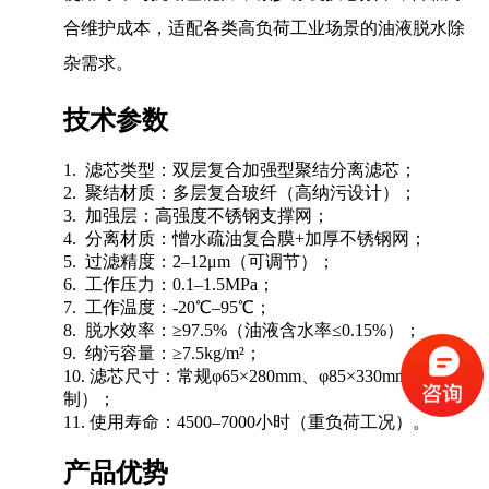
合维护成本，适配各类高负荷工业场景的油液脱水除
杂需求。
技术参数
1. 滤芯类型：双层复合加强型聚结分离滤芯；
2. 聚结材质：多层复合玻纤（高纳污设计）；
3. 加强层：高强度不锈钢支撑网；
4. 分离材质：憎水疏油复合膜+加厚不锈钢网；
5. 过滤精度：2–12μm（可调节）；
6. 工作压力：0.1–1.5MPa；
7. 工作温度：-20℃–95℃；
8. 脱水效率：≥97.5%（油液含水率≤0.15%）；
9. 纳污容量：≥7.5kg/m²；
10. 滤芯尺寸：常规φ65×280mm、φ85×330mm（可定
制）；
11. 使用寿命：4500–7000小时（重负荷工况）。
产品优势