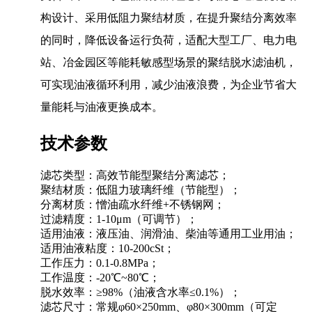
构设计、采用低阻力聚结材质，在提升聚结分离效率
的同时，降低设备运行负荷，适配大型工厂、电力电
站、冶金园区等能耗敏感型场景的聚结脱水滤油机，
可实现油液循环利用，减少油液浪费，为企业节省大
量能耗与油液更换成本。
技术参数
滤芯类型：高效节能型聚结分离滤芯；
聚结材质：低阻力玻璃纤维（节能型）；
分离材质：憎油疏水纤维+不锈钢网；
过滤精度：1-10μm（可调节）；
适用油液：液压油、润滑油、柴油等通用工业用油；
适用油液粘度：10-200cSt；
工作压力：0.1-0.8MPa；
工作温度：-20℃~80℃；
脱水效率：≥98%（油液含水率≤0.1%）；
滤芯尺寸：常规φ60×250mm、φ80×300mm（可定