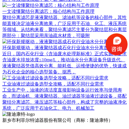
一文读懂聚结分离滤芯：核心结构与工作原理
聚结分离滤芯是液液聚结器、滤油机等设备的核心部件，其性
能直接决定油液分离效果，广泛应用于石油、化工、液压系统
等领域。从结构来看，聚结分离滤芯主要分为聚结层和分离层
两部分：聚结层采用亲油疏水材质，可吸附
环保新规驱动，液液聚结器成石化行业油水分分离首选
近日，国内石化行业《含油废水处理新标准》正式实施，要求
含油废水排放浓度≤10mg/L，推动油水分分离设备升级迭代。
液液聚结器凭借高效分离、能耗低、运维便捷的优势，快速成
为石化企业的核心选型装备。据悉，
工业油液过滤设备选型全攻略，适配不同行业需求
工业生产中，油液的清洁度直接影响设备运行效率与使用寿
命，而滤油机、液液聚结器、油过滤器等油液过滤设备，搭配
聚结分离滤芯、液压滤芯等核心部件，构成了完整的油液净化
系统，广泛应用于石油化工、电力、机械加工
新乡市利菲尔特滤器股份有限公司（商标：隆迪康特）