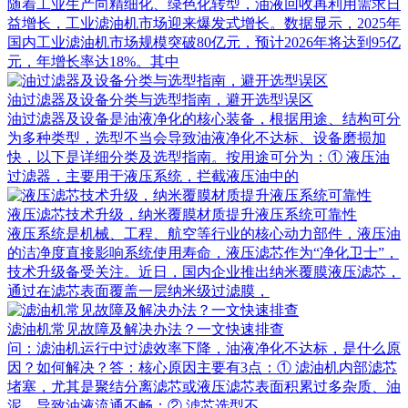
随着工业生产向精细化、绿色化转型，油液回收再利用需求日
益增长，工业滤油机市场迎来爆发式增长。数据显示，2025年
国内工业滤油机市场规模突破80亿元，预计2026年将达到95亿
元，年增长率达18%。其中
油过滤器及设备分类与选型指南，避开选型误区
油过滤器及设备是油液净化的核心装备，根据用途、结构可分
为多种类型，选型不当会导致油液净化不达标、设备磨损加
快，以下是详细分类及选型指南。按用途可分为：① 液压油
过滤器，主要用于液压系统，拦截液压油中的
液压滤芯技术升级，纳米覆膜材质提升液压系统可靠性
液压系统是机械、工程、航空等行业的核心动力部件，液压油
的洁净度直接影响系统使用寿命，液压滤芯作为“净化卫士”，
技术升级备受关注。近日，国内企业推出纳米覆膜液压滤芯，
通过在滤芯表面覆盖一层纳米级过滤膜，
滤油机常见故障及解决办法？一文快速排查
问：滤油机运行中过滤效率下降，油液净化不达标，是什么原
因？如何解决？答：核心原因主要有3点：① 滤油机内部滤芯
堵塞，尤其是聚结分离滤芯或液压滤芯表面积累过多杂质、油
泥，导致油液流通不畅；② 滤芯选型不